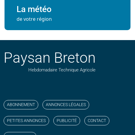
La météo
de votre région
Paysan Breton
Hebdomadaire Technique Agricole
Suivez nos publications avec notre flux RSS
Aimez-nous sur facebook
Retrouvez-nous sur Linkedin
Suivez-nous sur instagram
Regardez-nous sur YouTube
ABONNEMENT
ANNONCES LÉGALES
PETITES ANNONCES
PUBLICITÉ
CONTACT