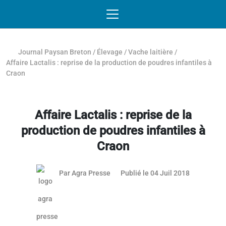
Passer au contenu
NAVIGATION MOBILE
O
NAVIGATION
PRINCIPALE
Journal Paysan Breton
/
Élevage
/
Vache laitière
/
Affaire Lactalis : reprise de la production de poudres infantiles à
Craon
Affaire Lactalis : reprise de la
production de poudres infantiles à
Craon
Par
Agra Presse
Publié le 04 Juil 2018