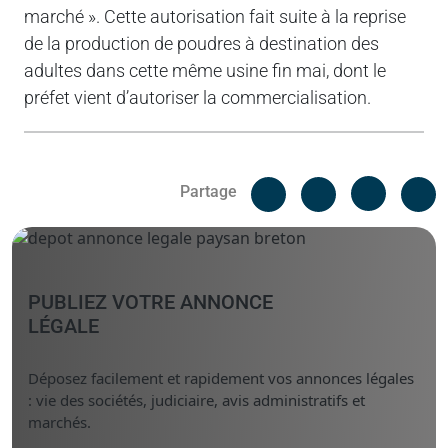
marché ». Cette autorisation fait suite à la reprise
de la production de poudres à destination des
adultes dans cette même usine fin mai, dont le
préfet vient d’autoriser la commercialisation.
Facebook
C
Partage
Messenger
Linked i
PUBLIEZ VOTRE ANNONCE
LÉGALE
Déposez facilement et rapidement vos annonces légales
: vie des sociétés, judiciaire, avis administratifs et
marchés.