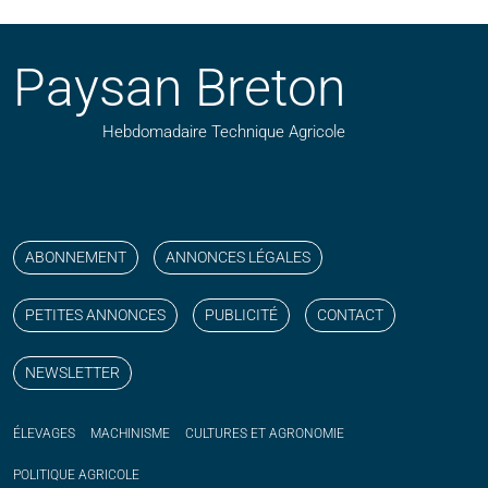
Paysan Breton
Hebdomadaire Technique Agricole
Suivez nos publications avec notre flux RSS
Aimez-nous sur facebook
Retrouvez-nous sur Linkedin
Suivez-nous sur instagram
Regardez-nous sur YouTube
ABONNEMENT
ANNONCES LÉGALES
PETITES ANNONCES
PUBLICITÉ
CONTACT
NEWSLETTER
ÉLEVAGES
MACHINISME
CULTURES ET AGRONOMIE
POLITIQUE
AGRICOLE