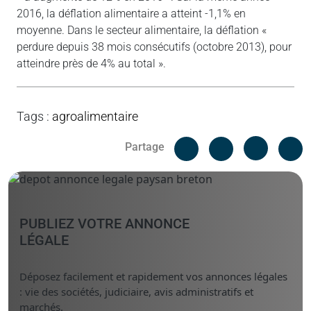
2016, la déflation alimentaire a atteint -1,1% en
moyenne. Dans le secteur alimentaire, la déflation «
perdure depuis 38 mois consécutifs (octobre 2013), pour
atteindre près de 4% au total ».
Tags
:
agroalimentaire
Facebook
C
Partage
Messenger
Linked i
PUBLIEZ VOTRE ANNONCE
LÉGALE
Déposez facilement et rapidement vos annonces légales
: vie des sociétés, judiciaire, avis administratifs et
marchés.