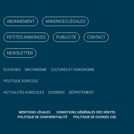
Suivez nos publications avec notre flux RSS
Aimez-nous sur facebook
Retrouvez-nous sur Linkedin
Suivez-nous sur instagram
Regardez-nous sur YouTube
ABONNEMENT
ANNONCES LÉGALES
PETITES ANNONCES
PUBLICITÉ
CONTACT
NEWSLETTER
ÉLEVAGES
MACHINISME
CULTURES ET AGRONOMIE
POLITIQUE
AGRICOLE
ACTUALITÉS
AGRICOLES
DOSSIERS
DÉPARTEMENT
MENTIONS LÉGALES
CONDITIONS GÉNÉRALES DES VENTES
POLITIQUE DE CONFIDENTIALITÉ
POLITIQUE DE COOKIES (UE)