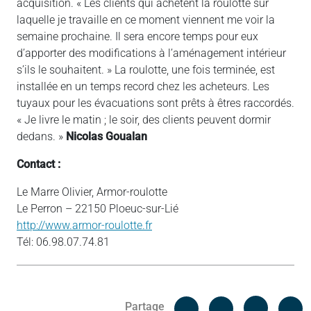
acquisition. « Les clients qui achètent la roulotte sur
laquelle je travaille en ce moment viennent me voir la
semaine prochaine. Il sera encore temps pour eux
d’apporter des modifications à l’aménagement intérieur
s’ils le souhaitent. » La roulotte, une fois terminée, est
installée en un temps record chez les acheteurs. Les
tuyaux pour les évacuations sont prêts à êtres raccordés.
« Je livre le matin ; le soir, des clients peuvent dormir
dedans. »
Nicolas Goualan
Contact :
Le Marre Olivier, Armor-roulotte
Le Perron – 22150 Ploeuc-sur-Lié
http://www.armor-roulotte.fr
Tél: 06.98.07.74.81
Facebook
C
Partage