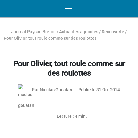
Passer au contenu
NAVIGATION MOBILE
O
NAVIGATION
PRINCIPALE
Journal Paysan Breton
/
Actualités agricoles
/
Découverte
/
Pour Olivier, tout roule comme sur des roulottes
Pour Olivier, tout roule comme sur
des roulottes
03 mai 2
Par
Nicolas Goualan
Publié le 31 Oct 2014
Lecture : 4 min.