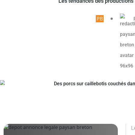
Les tendances des productions 
Article rése
L