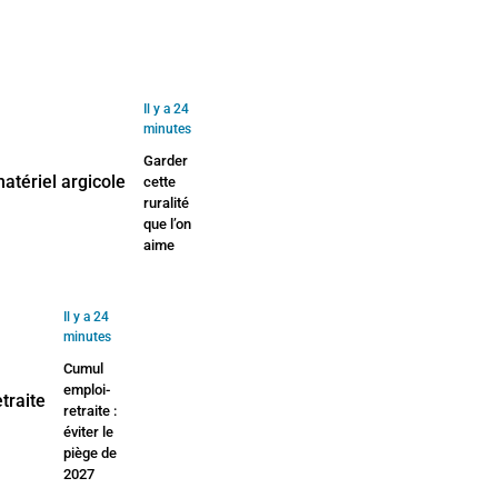
Il y a 24
minutes
Garder
cette
ruralité
que l’on
aime
Il y a 24
minutes
Cumul
emploi-
retraite :
éviter le
piège de
2027