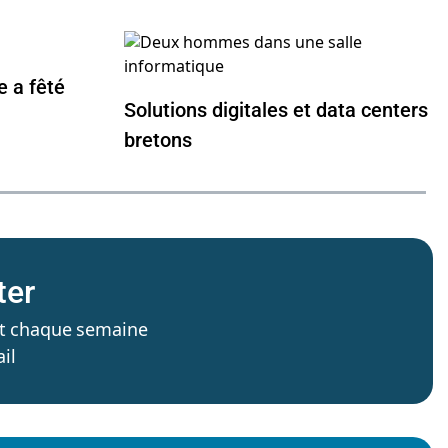
e a fêté
Solutions digitales et data centers
bretons
ter
’est chaque semaine
il