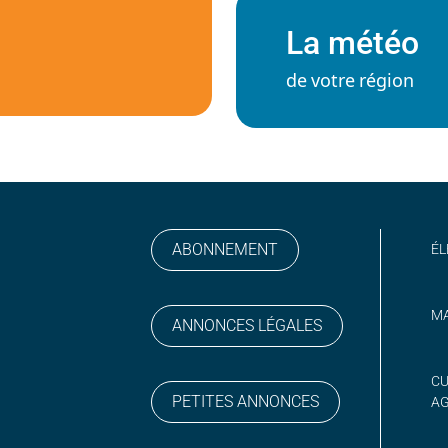
La météo
de votre région
ABONNEMENT
ÉL
MA
ANNONCES LÉGALES
gram
 sur YouTube
CU
PETITES ANNONCES
A