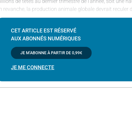
illions de têtes au dernier trimestre de l’année, soit une 
n revanche, la production animale globale devrait reculer 
CET ARTICLE EST RÉSERVÉ
AUX ABONNÉS NUMÉRIQUES
JE M’ABONNE À PARTIR DE
0,99€
JE ME CONNECTE