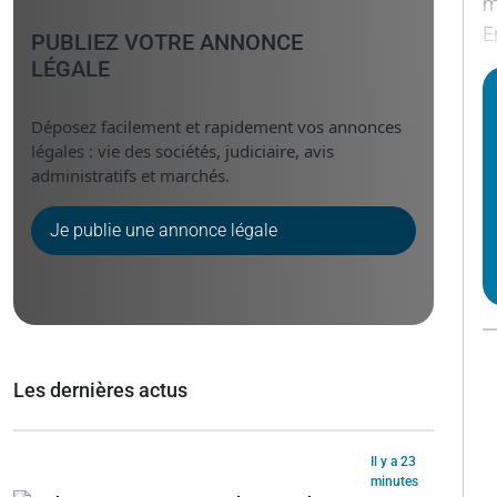
m
E
PUBLIEZ VOTRE ANNONCE
LÉGALE
Déposez facilement et rapidement vos annonces
légales : vie des sociétés, judiciaire, avis
administratifs et marchés.
Je publie une annonce légale
Les dernières actus
Il y a 23
minutes