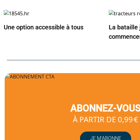
Une option accessible à tous
La bataille 
commence
ABONNEZ-VOU
À PARTIR DE 0,99 €
JE M’ABONNE