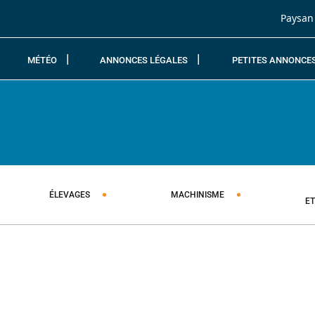
Passer au contenu
Paysan
MÉTÉO
ANNONCES LÉGALES
PETITES ANNONCE
ÉLEVAGES
MACHINISME
E