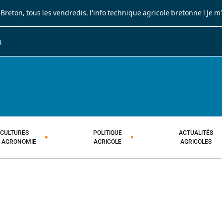
 Breton
, tous les vendredis, l'info technique agricole bretonne !
Je m
S
JOURNAL PAYSAN BRETON
HEBDOMADAIRE TECHNIQUE AGRI
CULTURES
POLITIQUE
ACTUALITÉS
T AGRONOMIE
AGRICOLE
AGRICOLES