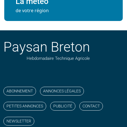
La météo
de votre région
Paysan Breton
Hebdomadaire Technique Agricole
Suivez nos publications avec notre flux RSS
Aimez-nous sur facebook
Retrouvez-nous sur Linkedin
Suivez-nous sur instagram
Regardez-nous sur YouTube
ABONNEMENT
ANNONCES LÉGALES
PETITES ANNONCES
PUBLICITÉ
CONTACT
NEWSLETTER