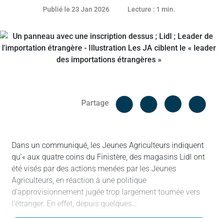
21 janvier 2026
Publié le 23 Jan 2026
Lecture : 1 min.
Facebook
Cop
Partage
Messenger
Linked in
Dans un communiqué, les Jeunes Agriculteurs indiquent
qu’« aux quatre coins du Finistère, des magasins Lidl ont
été visés par des actions menées par les Jeunes
Agriculteurs, en réaction à une politique
d’approvisionnement jugée trop largement tournée vers
l’étranger. En effet, depuis quelques…