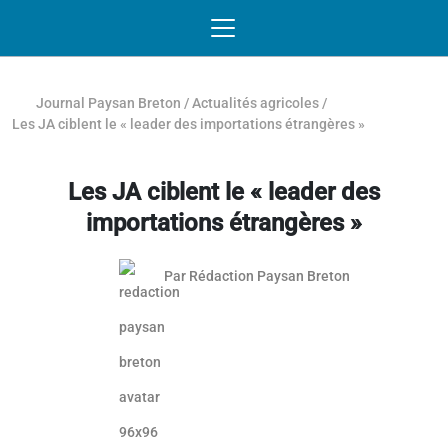
Passer au contenu
NAVIGATION MOBILE
O
NAVIGATION
PRINCIPALE
Journal Paysan Breton
/
Actualités agricoles
/
Les JA ciblent le « leader des importations étrangères »
Les JA ciblent le « leader des
importations étrangères »
Par
Rédaction Paysan Breton
Article réservé aux abonnés