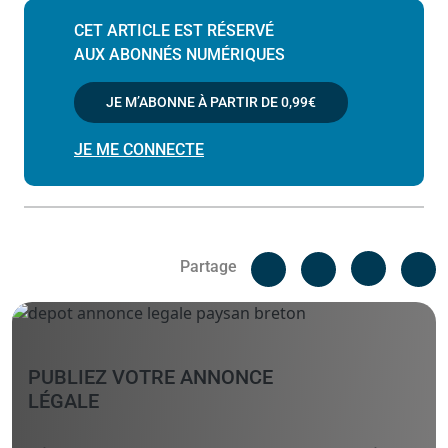
CET ARTICLE EST RÉSERVÉ
AUX ABONNÉS NUMÉRIQUES
JE M’ABONNE À PARTIR DE
0,99€
JE ME CONNECTE
Facebook
C
Partage
Messenger
Linked i
PUBLIEZ VOTRE ANNONCE
LÉGALE