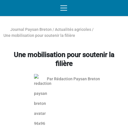
Passer au contenu
NAVIGATION MOBILE
O
NAVIGATION
PRINCIPALE
Journal Paysan Breton
/
Actualités agricoles
/
Une mobilisation pour soutenir la filière
Une mobilisation pour soutenir la
filière
Par
Rédaction Paysan Breton
Article réservé aux abonnés