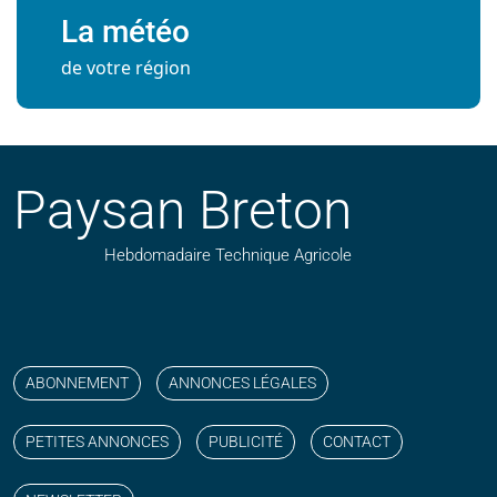
La météo
de votre région
Paysan Breton
Hebdomadaire Technique Agricole
Suivez nos publications avec notre flux RSS
Aimez-nous sur facebook
Retrouvez-nous sur Linkedin
Suivez-nous sur instagram
Regardez-nous sur YouTube
ABONNEMENT
ANNONCES LÉGALES
PETITES ANNONCES
PUBLICITÉ
CONTACT