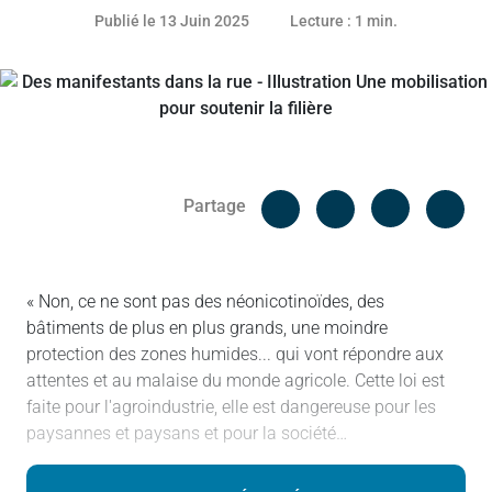
12 juin 2025
Publié le 13 Juin 2025
Lecture : 1 min.
Facebook
Cop
Partage
Messenger
Linked in
« Non, ce ne sont pas des néonicotinoïdes, des
bâtiments de plus en plus grands, une moindre
protection des zones humides... qui vont répondre aux
attentes et au malaise du monde agricole. Cette loi est
faite pour l'agroindustrie, elle est dangereuse pour les
paysannes et paysans et pour la société…