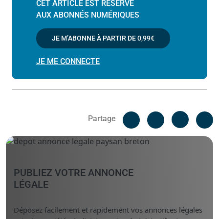
CET ARTICLE EST RÉSERVÉ
AUX ABONNÉS NUMÉRIQUES
JE M’ABONNE À PARTIR DE
0,99€
JE ME CONNECTE
Facebook
C
Partage
Messenger
Linked i
PUBLIEZ VOTRE ANNONCE
LÉGALE
Déposez facilement et rapidement vos annonces légales