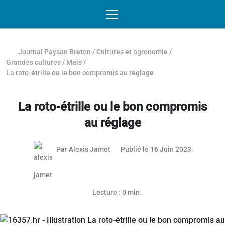
Passer au contenu
NAVIGATION MOBILE
O
NAVIGATION
PRINCIPALE
Journal Paysan Breton
/
Cultures et agronomie
/
Grandes cultures
/
Maïs
/
La roto-étrille ou le bon compromis au réglage
La roto-étrille ou le bon compromis
au réglage
15 juin 20
Par
Alexis Jamet
Publié le 16 Juin 2023
Lecture : 0 min.