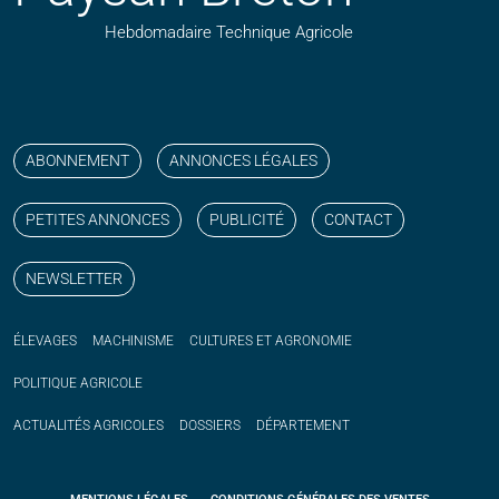
Hebdomadaire Technique Agricole
Suivez nos publications avec notre flux RSS
Aimez-nous sur facebook
Retrouvez-nous sur Linkedin
Suivez-nous sur instagram
Regardez-nous sur YouTube
ABONNEMENT
ANNONCES LÉGALES
PETITES ANNONCES
PUBLICITÉ
CONTACT
NEWSLETTER
ÉLEVAGES
MACHINISME
CULTURES ET AGRONOMIE
POLITIQUE
AGRICOLE
ACTUALITÉS
AGRICOLES
DOSSIERS
DÉPARTEMENT