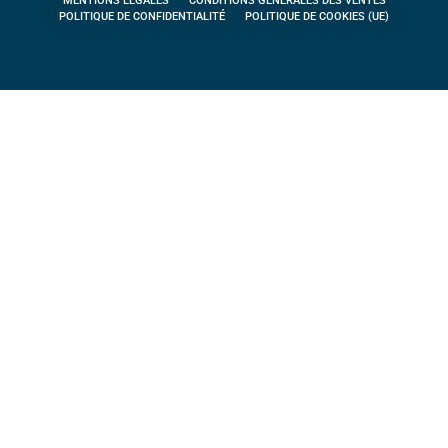
MENTIONS LÉGALES
CONDITIONS GÉNÉRALES DES VENTES
POLITIQUE DE CONFIDENTIALITÉ
POLITIQUE DE COOKIES (UE)