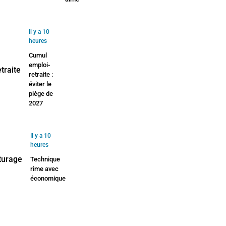
Il y a 10
heures
Cumul
emploi-
retraite :
éviter le
piège de
2027
Il y a 10
heures
Technique
rime avec
économique