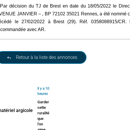
ar décision du TJ de Brest en date du 18/05/2022 le Directeu
VENUE JANVIER – , BP 72102 35021 Rennes, a été nommé cur
écédé le 27/02/2022 à Brest (29). Réf. 0358088915/CR. Le
ecommandée avec AR.
Retour à la liste des annonces
Il y a 10
heures
Garder
cette
ruralité
que
l’on
aime