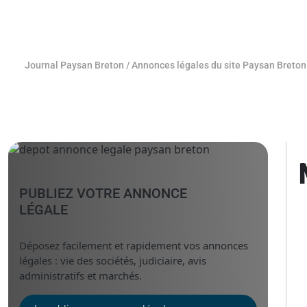
Journal Paysan Breton
/
Annonces légales du site Paysan Breton
PUBLIEZ VOTRE ANNONCE
LÉGALE
Déposez facilement et rapidement vos annonces
légales : vie des sociétés, judiciaire, avis
administratifs et marchés.