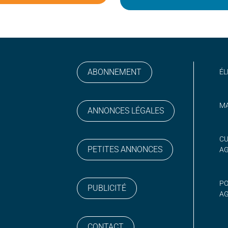
ABONNEMENT
ÉL
MA
ANNONCES LÉGALES
gram
 sur YouTube
CU
PETITES ANNONCES
A
PO
PUBLICITÉ
AG
CONTACT