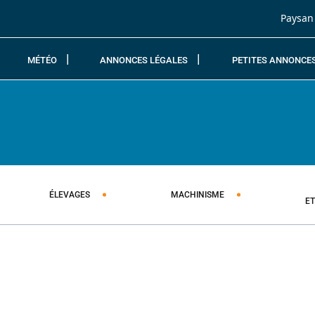
Passer au contenu
Paysan
MÉTÉO
ANNONCES LÉGALES
PETITES ANNONCE
ÉLEVAGES
MACHINISME
E