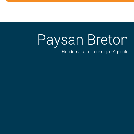
Paysan Breton
Hebdomadaire Technique Agricole
Suivez nos publications avec notre flux RSS
Aimez-nous sur facebook
Retrouvez-nous sur Linkedin
Suivez-nous sur insta
Regardez-nous