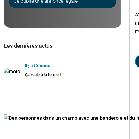
Je publie une annonce légale
P
A
d
r
Les dernières actus
Il y a 10 heures
Ça roule à la ferme !