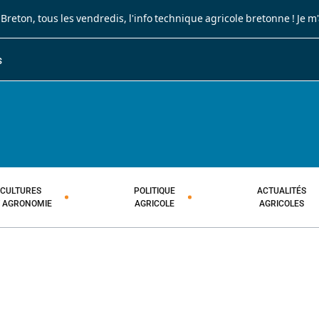
 Breton
, tous les vendredis, l'info technique agricole bretonne !
Je m
S
JOURNAL PAYSAN BRETON
HEBDOMADAIRE TECHNIQUE AGRI
CULTURES
POLITIQUE
ACTUALITÉS
T AGRONOMIE
AGRICOLE
AGRICOLES