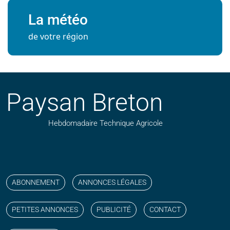
La météo
de votre région
Paysan Breton
Hebdomadaire Technique Agricole
Suivez nos publications avec notre flux RSS
Aimez-nous sur facebook
Retrouvez-nous sur Linkedin
Suivez-nous sur instagram
Regardez-nous sur YouTube
ABONNEMENT
ANNONCES LÉGALES
PETITES ANNONCES
PUBLICITÉ
CONTACT