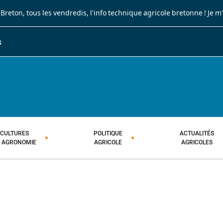
 Breton
, tous les vendredis, l'info technique agricole bretonne !
Je m
S
JOURNAL PAYSAN BRETON
HEBDOMADAIRE TECHNIQUE AGRI
CULTURES
POLITIQUE
ACTUALITÉS
T AGRONOMIE
AGRICOLE
AGRICOLES