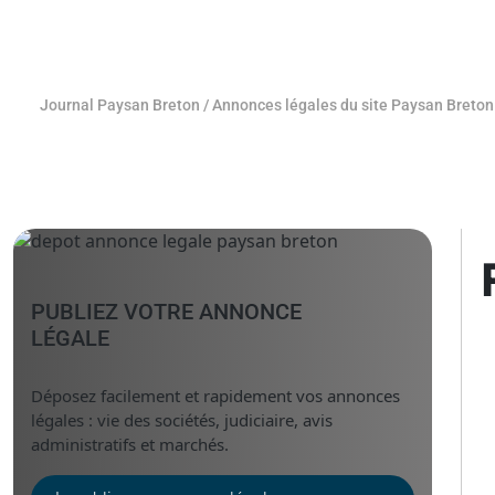
Journal Paysan Breton
/
Annonces légales du site Paysan Breton
PUBLIEZ VOTRE ANNONCE
LÉGALE
Déposez facilement et rapidement vos annonces
légales : vie des sociétés, judiciaire, avis
administratifs et marchés.