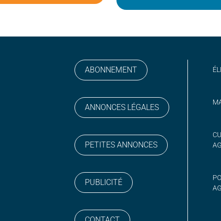
ABONNEMENT
ÉL
MA
ANNONCES LÉGALES
gram
 sur YouTube
CU
PETITES ANNONCES
A
PO
PUBLICITÉ
AG
CONTACT