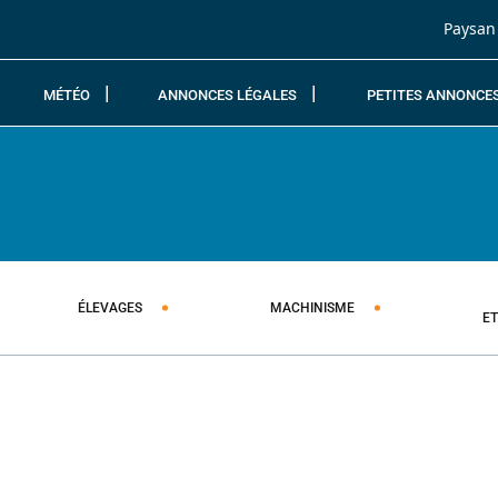
Passer au contenu
Paysan
MÉTÉO
ANNONCES LÉGALES
PETITES ANNONCE
ÉLEVAGES
MACHINISME
E