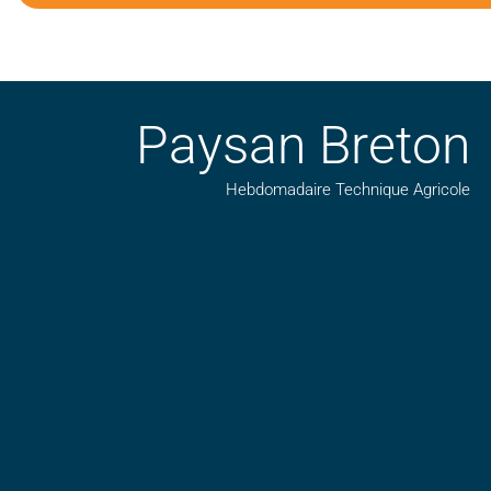
Paysan Breton
Hebdomadaire Technique Agricole
Suivez nos publications avec notre flux RSS
Aimez-nous sur facebook
Retrouvez-nous sur Linkedin
Suivez-nous sur insta
Regardez-nous