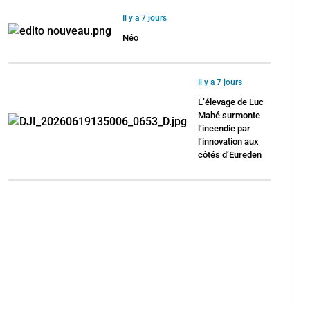
Il y a 7 jours
Néo
Il y a 7 jours
L’élevage de Luc
Mahé surmonte
l’incendie par
l’innovation aux
côtés d’Eureden