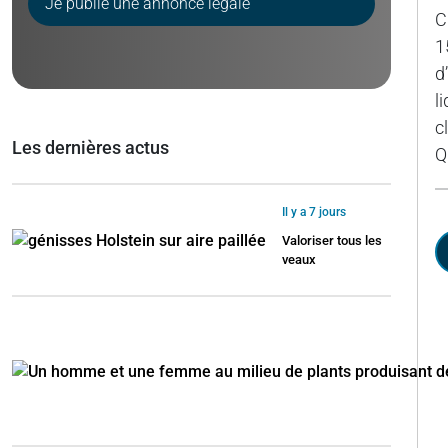
Je publie une annonce légale
C
1
d
l
c
Les dernières actus
Q
Il y a 7 jours
Valoriser tous les
veaux