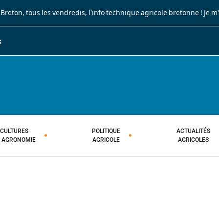
 Breton
, tous les vendredis, l'info technique agricole bretonne !
Je m
S
JOURNAL PAYSAN BRETON
HEBDOMADAIRE TECHNIQUE AGRI
CULTURES
POLITIQUE
ACTUALITÉS
T AGRONOMIE
AGRICOLE
AGRICOLES