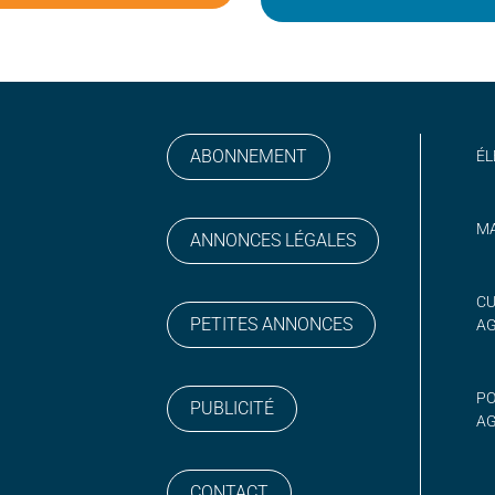
ABONNEMENT
ÉL
MA
ANNONCES LÉGALES
gram
 sur YouTube
CU
PETITES ANNONCES
A
PO
PUBLICITÉ
AG
CONTACT