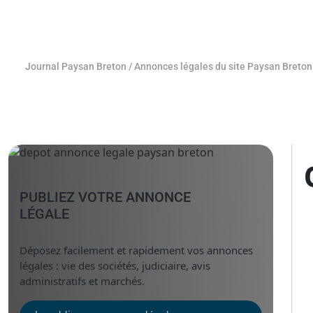
Journal Paysan Breton
/
Annonces légales du site Paysan Breton
PUBLIEZ VOTRE ANNONCE
LÉGALE
Déposez facilement et rapidement vos annonces
légales : vie des sociétés, judiciaire, avis
administratifs et marchés.