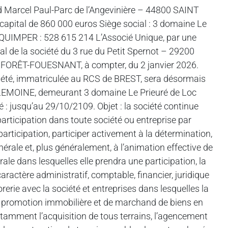
Marcel Paul-Parc de l’Angevinière – 44800 SAINT
apital de 860 000 euros Siège social : 3 domaine Le
IMPER : 528 615 214 L’Associé Unique, par une
al de la société du 3 rue du Petit Spernot – 29200
FORÊT-FOUESNANT, à compter, du 2 janvier 2026.
ociété, immatriculée au RCS de BREST, sera désormais
 LEMOINE, demeurant 3 domaine Le Prieuré de Loc
jusqu’au 29/10/2109. Objet : la société continue
participation dans toute société ou entreprise par
 participation, participer activement à la détermination,
générale et, plus généralement, à l’animation effective de
ale dans lesquelles elle prendra une participation, la
caractère administratif, comptable, financier, juridique
orerie avec la société et entreprises dans lesquelles la
de promotion immobilière et de marchand de biens en
otamment l’acquisition de tous terrains, l’agencement