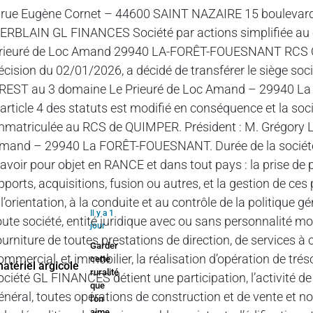
 rue Eugène Cornet – 44600 SAINT NAZAIRE 15 boulevard 
ERBLAIN GL FINANCES Société par actions simplifiée au c
rieuré de Loc Amand 29940 LA-FORÊT-FOUESNANT RCS QU
écision du 02/01/2026, a décidé de transférer le siège soci
REST au 3 domaine Le Prieuré de Loc Amand – 29940 La 
’article 4 des statuts est modifié en conséquence et la s
mmatriculée au RCS de QUIMPER. Président : M. Grégory
mand – 29940 La FORÊT-FOUESNANT. Durée de la société : 
’avoir pour objet en RANCE et dans tout pays : la prise de 
pports, acquisitions, fusion ou autres, et la gestion de ces
 l’orientation, à la conduite et au contrôle de la politique 
Il y a 1
oute société, entité juridique avec ou sans personnalité mor
jour
ourniture de toutes prestations de direction, de services à 
Garder
ommercial, et immobilier, la réalisation d’opération de trés
cette
ruralité
ociété GL FINANCES détient une participation, l’activité 
que
énéral, toutes opérations de construction et de vente et n
l’on
aime