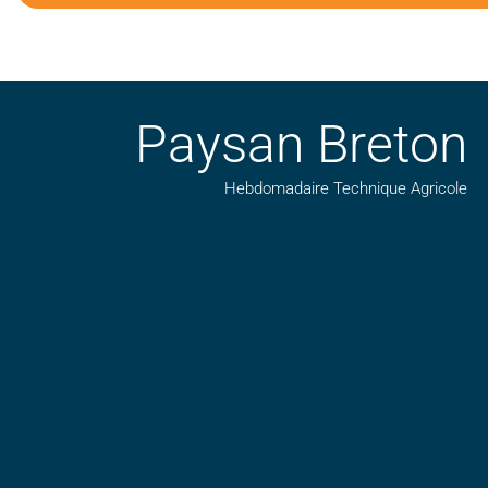
Paysan Breton
Hebdomadaire Technique Agricole
Suivez nos publications avec notre flux RSS
Aimez-nous sur facebook
Retrouvez-nous sur Linkedin
Suivez-nous sur insta
Regardez-nous