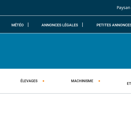
Passer au contenu
Paysan
MÉTÉO
ANNONCES LÉGALES
PETITES ANNONCE
ÉLEVAGES
MACHINISME
E