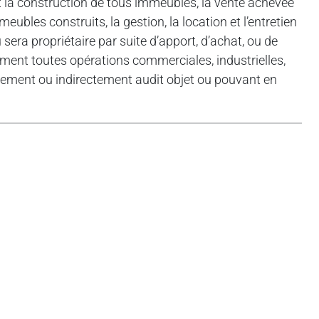
et la construction de tous immeubles, la vente achevée
eubles construits, la gestion, la location et l’entretien
sera propriétaire par suite d’apport, d’achat, ou de
lement toutes opérations commerciales, industrielles,
ctement ou indirectement audit objet ou pouvant en