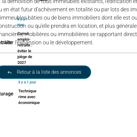
t la démolition de tous immeubles existants, l’édification 
u en état futur d’achèvement en totalité ou par lots des imm
’immeubles bâties ou de biens immobiliers dont elle est ou 
Il y a 1
onstruction ou qu’elle prendra en location, et plus généra
jour
inancières, mobilières ou immobilières se rapportant dire
Cumul
emploi-
aciliter l’expansion ou le développement.
retraite :
éviter le
piège de
2027
Retour à la liste des annonces
Il y a 1 jour
Technique
rime avec
économique