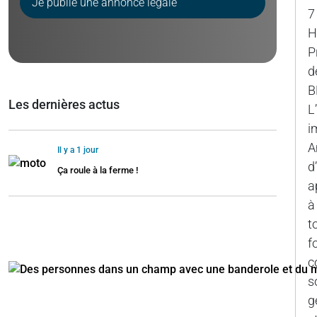
Je publie une annonce légale
7
H
P
d
B
Les dernières actus
L
i
A
Il y a 1 jour
d
Ça roule à la ferme !
a
à
t
f
c
s
g