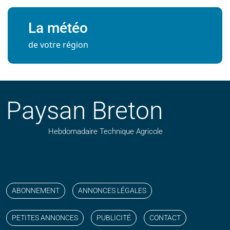
La météo
de votre région
Paysan Breton
Hebdomadaire Technique Agricole
Suivez nos publications avec notre flux RSS
Aimez-nous sur facebook
Retrouvez-nous sur Linkedin
Suivez-nous sur instagram
Regardez-nous sur YouTube
ABONNEMENT
ANNONCES LÉGALES
PETITES ANNONCES
PUBLICITÉ
CONTACT