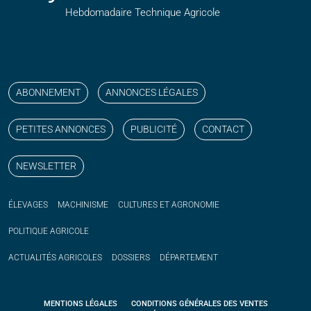
Hebdomadaire Technique Agricole
Suivez nos publications avec notre flux RSS
Aimez-nous sur facebook
Retrouvez-nous sur Linkedin
Suivez-nous sur instagram
Regardez-nous sur YouTube
ABONNEMENT
ANNONCES LÉGALES
PETITES ANNONCES
PUBLICITÉ
CONTACT
NEWSLETTER
ÉLEVAGES
MACHINISME
CULTURES ET AGRONOMIE
POLITIQUE
AGRICOLE
ACTUALITÉS
AGRICOLES
DOSSIERS
DÉPARTEMENT
MENTIONS LÉGALES
CONDITIONS GÉNÉRALES DES VENTES