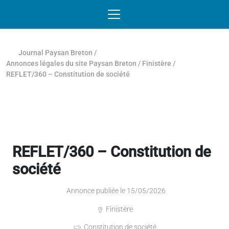
Passer au contenu
NAVIGATION MOBILE
O
NAVIGATION
PRINCIPALE
Journal Paysan Breton
/
Annonces légales du site Paysan Breton
/
Finistère
/
REFLET/360 – Constitution de société
REFLET/360 – Constitution de
société
Annonce publiée le 15/05/2026
Finistère
Constitution de société