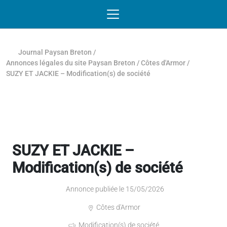
Passer au contenu
NAVIGATION MOBILE
O
NAVIGATION
PRINCIPALE
Journal Paysan Breton
/
Annonces légales du site Paysan Breton
/
Côtes d'Armor
/
SUZY ET JACKIE – Modification(s) de société
SUZY ET JACKIE –
Modification(s) de société
Annonce publiée le 15/05/2026
Côtes d'Armor
Modification(s) de société