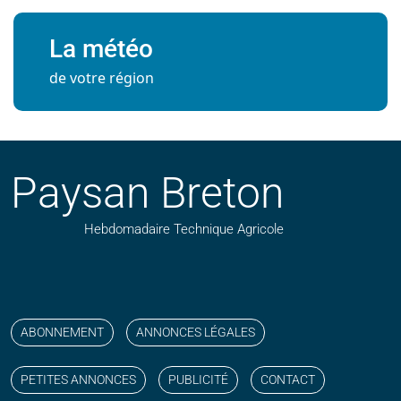
La météo
de votre région
Paysan Breton
Hebdomadaire Technique Agricole
Suivez nos publications avec notre flux RSS
Aimez-nous sur facebook
Retrouvez-nous sur Linkedin
Suivez-nous sur instagram
Regardez-nous sur YouTube
ABONNEMENT
ANNONCES LÉGALES
PETITES ANNONCES
PUBLICITÉ
CONTACT