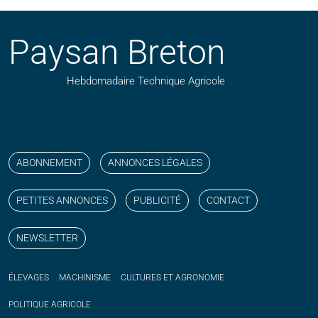
Paysan Breton
Hebdomadaire Technique Agricole
Suivez nos publications avec notre flux RSS
Aimez-nous sur facebook
Retrouvez-nous sur Linkedin
Suivez-nous sur instagram
Regardez-nous sur YouTube
ABONNEMENT
ANNONCES LÉGALES
PETITES ANNONCES
PUBLICITÉ
CONTACT
NEWSLETTER
ÉLEVAGES
MACHINISME
CULTURES ET AGRONOMIE
POLITIQUE
AGRICOLE