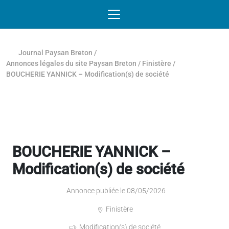
Passer au contenu
NAVIGATION MOBILE
O
NAVIGATION
PRINCIPALE
Journal Paysan Breton
/
Annonces légales du site Paysan Breton
/
Finistère
/
BOUCHERIE YANNICK – Modification(s) de société
BOUCHERIE YANNICK –
Modification(s) de société
Annonce publiée le 08/05/2026
Finistère
Modification(s) de société