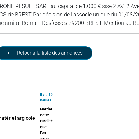
RONE RESULT SARL au capital de 1.000 € sise 2 AV 2 
CS de BREST Par décision de l’associé unique du 01/08/2025
ue amiral Romain Desfossés 29200 BREST. Mention au R
Retour à la liste des annonces
Il y a 10
heures
Garder
cette
ruralité
que
l’on
aime