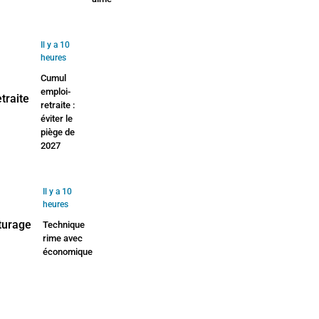
Il y a 10
heures
Cumul
emploi-
retraite :
éviter le
piège de
2027
Il y a 10
heures
Technique
rime avec
économique