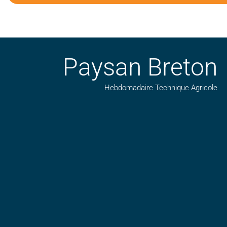
Paysan Breton
Hebdomadaire Technique Agricole
Suivez nos publications avec notre flux RSS
Aimez-nous sur facebook
Retrouvez-nous sur Linkedin
Suivez-nous sur insta
Regardez-nous