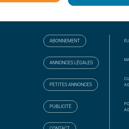
ABONNEMENT
ÉL
MA
ANNONCES LÉGALES
gram
 sur YouTube
CU
PETITES ANNONCES
A
PO
PUBLICITÉ
AG
CONTACT