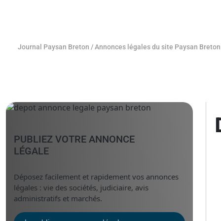
Journal Paysan Breton
/
Annonces légales du site Paysan Breton
PUBLIEZ VOTRE ANNONCE
LÉGALE
Déposez facilement et rapidement vos annonces
légales : vie des sociétés, judiciaire, avis
administratifs et marchés.