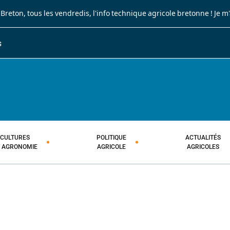
 Breton
, tous les vendredis, l'info technique agricole bretonne !
Je m
S
JOURNAL PAYSAN BRETON
HEBDOMADAIRE TECHNIQUE AGRI
CULTURES
POLITIQUE
ACTUALITÉS
T AGRONOMIE
AGRICOLE
AGRICOLES