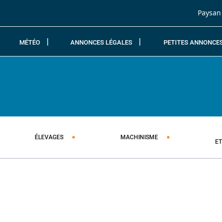
Passer au contenu
Paysan
MÉTÉO
ANNONCES LÉGALES
PETITES ANNONCE
ÉLEVAGES
MACHINISME
E