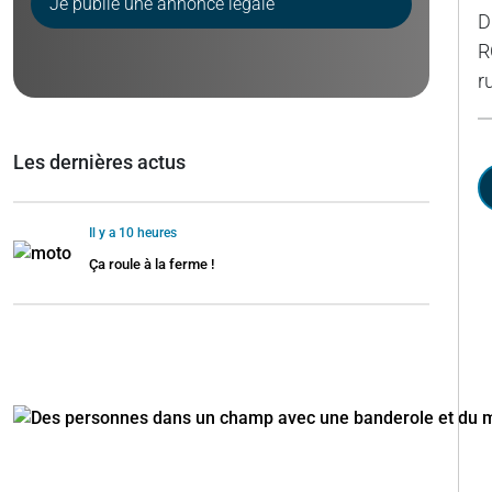
Je publie une annonce légale
D
R
r
Les dernières actus
Il y a 10 heures
Ça roule à la ferme !