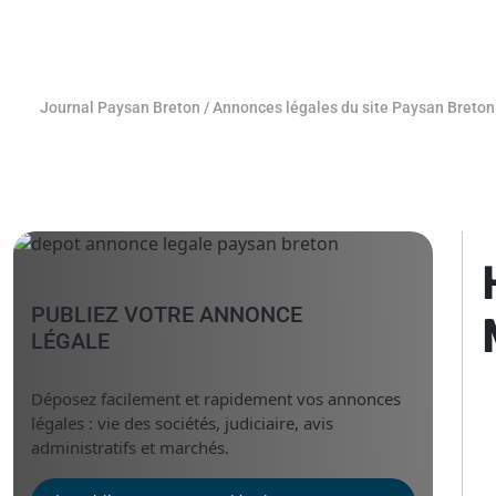
Journal Paysan Breton
/
Annonces légales du site Paysan Breton
PUBLIEZ VOTRE ANNONCE
LÉGALE
Déposez facilement et rapidement vos annonces
légales : vie des sociétés, judiciaire, avis
administratifs et marchés.