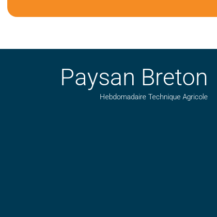
Paysan Breton
Hebdomadaire Technique Agricole
Suivez nos publications avec notre flux RSS
Aimez-nous sur facebook
Retrouvez-nous sur Linkedin
Suivez-nous sur insta
Regardez-nous