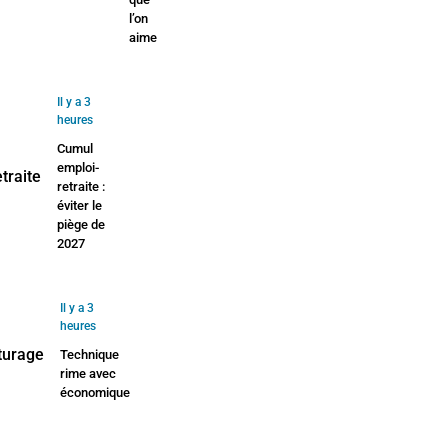
l’on
aime
Il y a 3
heures
Cumul
emploi-
retraite :
éviter le
piège de
2027
Il y a 3
heures
Technique
rime avec
économique