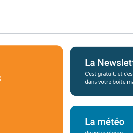
La Newslet
C’est gratuit, et c
S
dans votre boite ma
La météo
de votre région