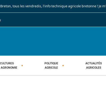
 Breton
, tous les vendredis, l'info technique agricole bretonne !
Je m
S
JOURNAL PAYSAN BRETON
HEBDOMADAIRE TECHNIQUE AGRI
CULTURES
POLITIQUE
ACTUALITÉS
T AGRONOMIE
AGRICOLE
AGRICOLES