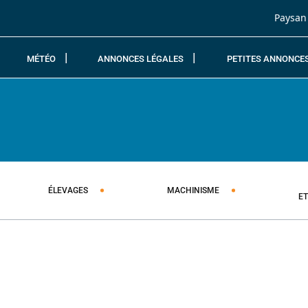
Passer au contenu
Paysan
MÉTÉO
ANNONCES LÉGALES
PETITES ANNONCE
ÉLEVAGES
MACHINISME
E