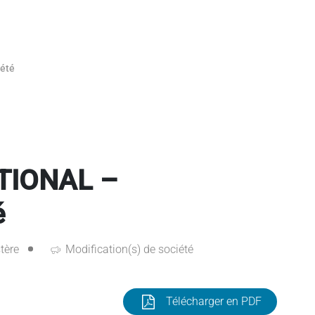
été
TIONAL –
é
tère
Modification(s) de société
Télécharger en PDF