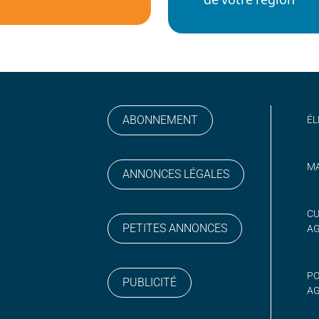
ABONNEMENT
ÉL
MA
ANNONCES LÉGALES
gram
 sur YouTube
CU
PETITES ANNONCES
A
PO
PUBLICITÉ
AG