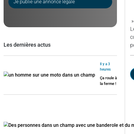
Je publie une annonce légale
»
L
c
Les dernières actus
p
Il y a 3
heures
Ça roule à
la ferme !