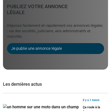
PUBLIEZ VOTRE ANNONCE
LÉGALE
Déposez facilement et rapidement vos annonces légales
: vie des sociétés, judiciaire, avis administratifs et
marchés.
Je publie une annonce légale
Les dernières actus
Il y a 1 heure
Ça roule à la