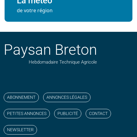
La météo
de votre région
Paysan Breton
Hebdomadaire Technique Agricole
Suivez nos publications avec notre flux RSS
Aimez-nous sur facebook
Retrouvez-nous sur Linkedin
Suivez-nous sur instagram
Regardez-nous sur YouTube
ABONNEMENT
ANNONCES LÉGALES
PETITES ANNONCES
PUBLICITÉ
CONTACT
NEWSLETTER