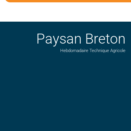
Paysan Breton
Hebdomadaire Technique Agricole
Suivez nos publications avec notre flux RSS
Aimez-nous sur facebook
Retrouvez-nous sur Linkedin
Suivez-nous sur insta
Regardez-nous