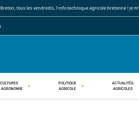
 Breton
, tous les vendredis, l'info technique agricole bretonne !
Je m
S
JOURNAL PAYSAN BRETON
HEBDOMADAIRE TECHNIQUE AGRI
CULTURES
POLITIQUE
ACTUALITÉS
T AGRONOMIE
AGRICOLE
AGRICOLES