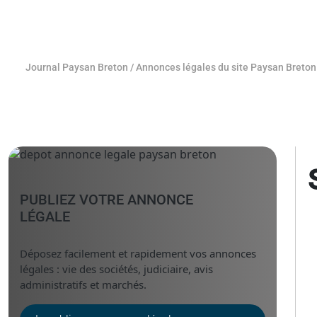
Journal Paysan Breton
/
Annonces légales du site Paysan Breton
PUBLIEZ VOTRE ANNONCE
LÉGALE
Déposez facilement et rapidement vos annonces
légales : vie des sociétés, judiciaire, avis
administratifs et marchés.