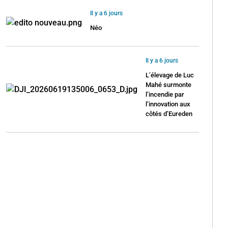
Il y a 6 jours
Néo
Il y a 6 jours
L’élevage de Luc
Mahé surmonte
l’incendie par
l’innovation aux
côtés d’Eureden