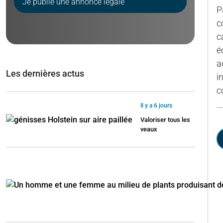
Je publie une annonce légale
P
c
c
é
a
Les dernières actus
i
c
Il y a 6 jours
Valoriser tous les
veaux