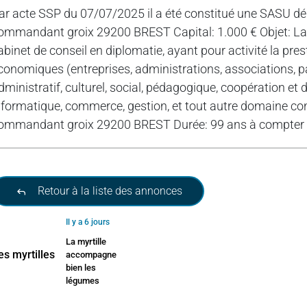
ar acte SSP du 07/07/2025 il a été constitué une SASU 
ommandant groix 29200 BREST Capital: 1.000 € Objet: La créa
abinet de conseil en diplomatie, ayant pour activité la pre
conomiques (entreprises, administrations, associations, pa
dministratif, culturel, social, pédagogique, coopération et
nformatique, commerce, gestion, et tout autre domaine co
ommandant groix 29200 BREST Durée: 99 ans à compter d
Retour à la liste des annonces
Il y a 6 jours
La myrtille
accompagne
bien les
légumes