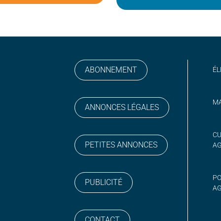
ABONNEMENT
ÉL
MA
ANNONCES LÉGALES
gram
 sur YouTube
CU
PETITES ANNONCES
A
PO
PUBLICITÉ
AG
CONTACT