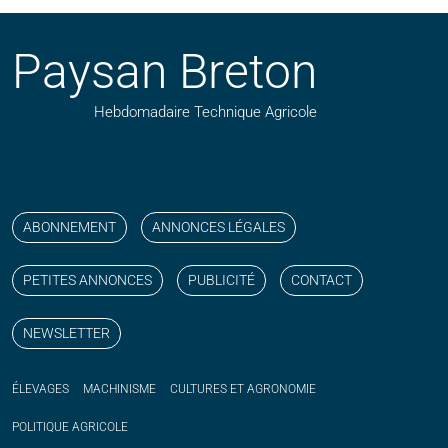
Paysan Breton
Hebdomadaire Technique Agricole
Suivez nos publications avec notre flux RSS
Aimez-nous sur facebook
Retrouvez-nous sur Linkedin
Suivez-nous sur instagram
Regardez-nous sur YouTube
ABONNEMENT
ANNONCES LÉGALES
PETITES ANNONCES
PUBLICITÉ
CONTACT
NEWSLETTER
ÉLEVAGES
MACHINISME
CULTURES ET AGRONOMIE
POLITIQUE
AGRICOLE