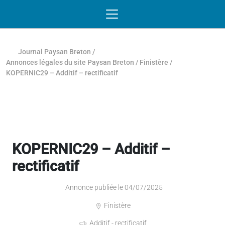
Passer au contenu
NAVIGATION MOBILE
O
NAVIGATION
PRINCIPALE
Journal Paysan Breton
/
Annonces légales du site Paysan Breton
/
Finistère
/
KOPERNIC29 – Additif – rectificatif
KOPERNIC29 – Additif –
rectificatif
Annonce publiée le 04/07/2025
Finistère
Additif - rectificatif