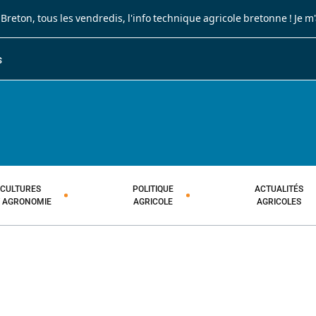
 Breton
, tous les vendredis, l'info technique agricole bretonne !
Je m
S
JOURNAL PAYSAN BRETON
HEBDOMADAIRE TECHNIQUE AGRI
CULTURES
POLITIQUE
ACTUALITÉS
T AGRONOMIE
AGRICOLE
AGRICOLES