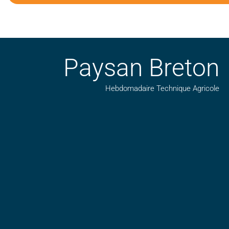
Paysan Breton
Hebdomadaire Technique Agricole
Suivez nos publications avec notre flux RSS
Aimez-nous sur facebook
Retrouvez-nous sur Linkedin
Suivez-nous sur insta
Regardez-nous