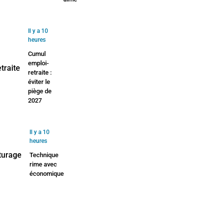
Il y a 10
heures
Cumul
emploi-
retraite :
éviter le
piège de
2027
Il y a 10
heures
Technique
rime avec
économique