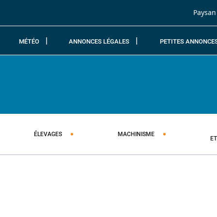
Passer au contenu
Paysan
MÉTÉO
ANNONCES LÉGALES
PETITES ANNONCE
ÉLEVAGES
MACHINISME
E