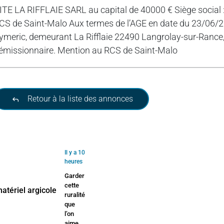
ITE LA RIFFLAIE SARL au capital de 40000 € Siège social 
CS de Saint-Malo Aux termes de l’AGE en date du 23/0
ymeric, demeurant La Rifflaie 22490 Langrolay-sur-Ranc
émissionnaire. Mention au RCS de Saint-Malo
Retour à la liste des annonces
Il y a 10
heures
Garder
cette
ruralité
que
l’on
aime