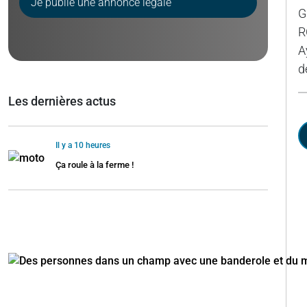
Je publie une annonce légale
G
R
A
d
Les dernières actus
Il y a 10 heures
Ça roule à la ferme !