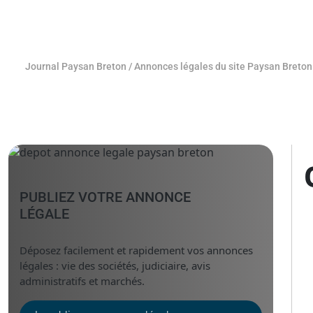
Journal Paysan Breton
/
Annonces légales du site Paysan Breton
PUBLIEZ VOTRE ANNONCE
LÉGALE
Déposez facilement et rapidement vos annonces
légales : vie des sociétés, judiciaire, avis
administratifs et marchés.