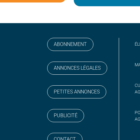
ABONNEMENT
ÉL
MA
ANNONCES LÉGALES
gram
 sur YouTube
CU
PETITES ANNONCES
A
PO
PUBLICITÉ
AG
CONTACT