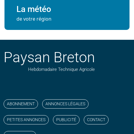
La météo
de votre région
Paysan Breton
Hebdomadaire Technique Agricole
Suivez nos publications avec notre flux RSS
Aimez-nous sur facebook
Retrouvez-nous sur Linkedin
Suivez-nous sur instagram
Regardez-nous sur YouTube
ABONNEMENT
ANNONCES LÉGALES
PETITES ANNONCES
PUBLICITÉ
CONTACT