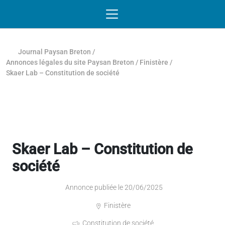
Passer au contenu
NAVIGATION MOBILE
O
NAVIGATION
PRINCIPALE
Journal Paysan Breton
/
Annonces légales du site Paysan Breton
/
Finistère
/
Skaer Lab – Constitution de société
Skaer Lab – Constitution de
société
Annonce publiée le 20/06/2025
Finistère
Constitution de société