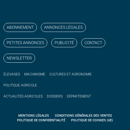
Suivez nos publications avec notre flux RSS
Aimez-nous sur facebook
Retrouvez-nous sur Linkedin
Suivez-nous sur instagram
Regardez-nous sur YouTube
ABONNEMENT
ANNONCES LÉGALES
PETITES ANNONCES
PUBLICITÉ
CONTACT
NEWSLETTER
ÉLEVAGES
MACHINISME
CULTURES ET AGRONOMIE
POLITIQUE
AGRICOLE
ACTUALITÉS
AGRICOLES
DOSSIERS
DÉPARTEMENT
MENTIONS LÉGALES
CONDITIONS GÉNÉRALES DES VENTES
POLITIQUE DE CONFIDENTIALITÉ
POLITIQUE DE COOKIES (UE)