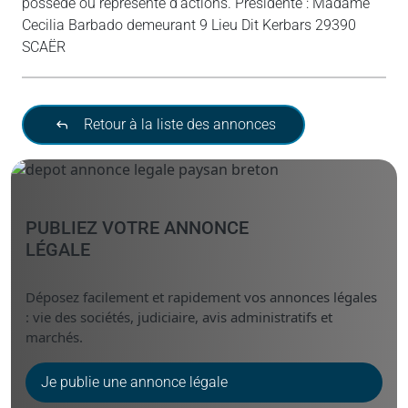
possède ou représente d’actions. Présidente : Madame
Cecilia Barbado demeurant 9 Lieu Dit Kerbars 29390
SCAËR
Retour à la liste des annonces
PUBLIEZ VOTRE ANNONCE
LÉGALE
Déposez facilement et rapidement vos annonces légales
: vie des sociétés, judiciaire, avis administratifs et
marchés.
Je publie une annonce légale