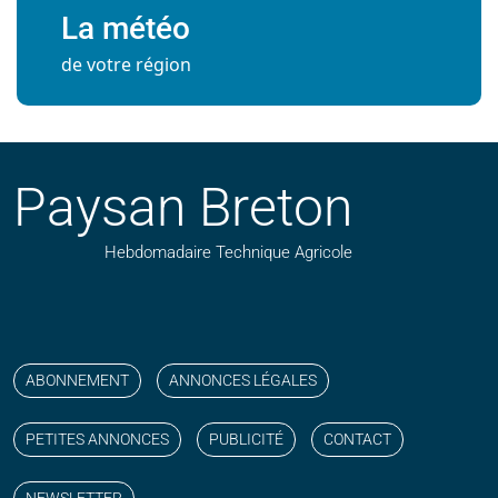
La météo
de votre région
Paysan Breton
Hebdomadaire Technique Agricole
Suivez nos publications avec notre flux RSS
Aimez-nous sur facebook
Retrouvez-nous sur Linkedin
Suivez-nous sur instagram
Regardez-nous sur YouTube
ABONNEMENT
ANNONCES LÉGALES
PETITES ANNONCES
PUBLICITÉ
CONTACT
NEWSLETTER