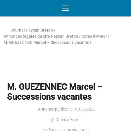
Passer au contenu
NAVIGATION MOBILE
O
NAVIGATION
PRINCIPALE
Journal Paysan Breton
/
Annonces légales du site Paysan Breton
/
Côtes d'Armor
/
M. GUEZENNEC Marcel – Successions vacantes
M. GUEZENNEC Marcel –
Successions vacantes
Annonce publiée le 16/05/2025
Côtes d'Armor
Successions vacantes