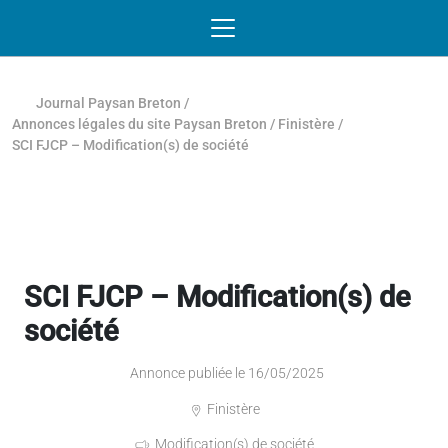
Passer au contenu
NAVIGATION MOBILE
O
NAVIGATION
PRINCIPALE
Journal Paysan Breton
/
Annonces légales du site Paysan Breton
/
Finistère
/
SCI FJCP – Modification(s) de société
SCI FJCP – Modification(s) de
société
Annonce publiée le 16/05/2025
Finistère
Modification(s) de société