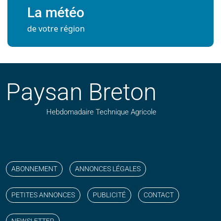
La météo
de votre région
Paysan Breton
Hebdomadaire Technique Agricole
Suivez nos publications avec notre flux RSS
Aimez-nous sur facebook
Retrouvez-nous sur Linkedin
Suivez-nous sur instagram
Regardez-nous sur YouTube
ABONNEMENT
ANNONCES LÉGALES
PETITES ANNONCES
PUBLICITÉ
CONTACT
NEWSLETTER