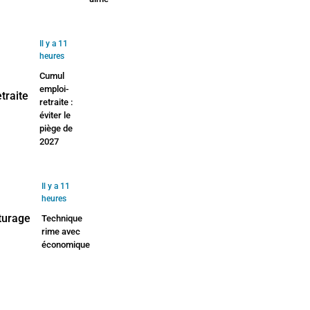
Il y a 11
heures
Cumul
emploi-
retraite :
éviter le
piège de
2027
Il y a 11
heures
Technique
rime avec
économique