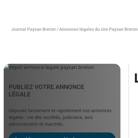
Journal Paysan Breton
/
Annonces légales du site Paysan Breton
PUBLIEZ VOTRE ANNONCE
LÉGALE
Déposez facilement et rapidement vos annonces
légales : vie des sociétés, judiciaire, avis
administratifs et marchés.