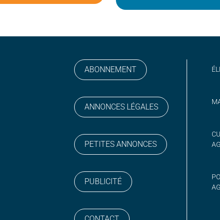
ABONNEMENT
ÉL
MA
ANNONCES LÉGALES
gram
 sur YouTube
CU
PETITES ANNONCES
A
PO
PUBLICITÉ
AG
CONTACT