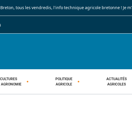
 Breton
, tous les vendredis, l'info technique agricole bretonne !
Je m
S
JOURNAL PAYSAN BRETON
HEBDOMADAIRE TECHNIQUE AGRI
CULTURES
POLITIQUE
ACTUALITÉS
T AGRONOMIE
AGRICOLE
AGRICOLES