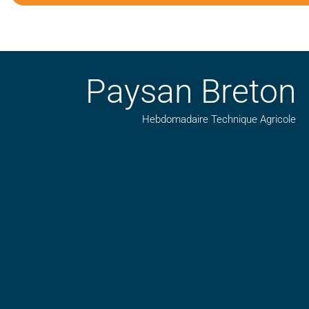
Paysan Breton
Hebdomadaire Technique Agricole
Suivez nos publications avec notre flux RSS
Aimez-nous sur facebook
Retrouvez-nous sur Linkedin
Suivez-nous sur insta
Regardez-nous