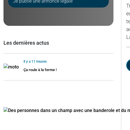
Je publie une annonce légale
T
e
t
a
L
Les dernières actus
Il y a 11 heures
Ça roule à la ferme !