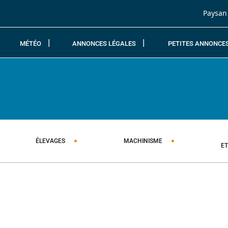
Passer au contenu
Paysan
MÉTÉO
ANNONCES LÉGALES
PETITES ANNONCE
ÉLEVAGES
MACHINISME
E