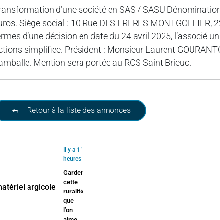
ransformation d’une société en SAS / SASU Dénomination 
uros. Siège social : 10 Rue DES FRERES MONTGOLFIER, 
ermes d’une décision en date du 24 avril 2025, l’associé un
ctions simplifiée. Président : Monsieur Laurent GOURAN
amballe. Mention sera portée au RCS Saint Brieuc.
Retour à la liste des annonces
Il y a 11
heures
Garder
cette
ruralité
que
l’on
aime