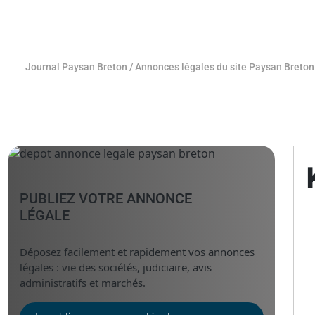
Journal Paysan Breton
/
Annonces légales du site Paysan Breton
PUBLIEZ VOTRE ANNONCE
LÉGALE
Déposez facilement et rapidement vos annonces
légales : vie des sociétés, judiciaire, avis
administratifs et marchés.