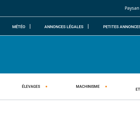
Passer au contenu
Paysan
MÉTÉO
ANNONCES LÉGALES
PETITES ANNONCE
ÉLEVAGES
MACHINISME
E