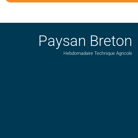
Paysan Breton
Hebdomadaire Technique Agricole
Suivez nos publications avec notre flux RSS
Aimez-nous sur facebook
Retrouvez-nous sur Linkedin
Suivez-nous sur insta
Regardez-nous