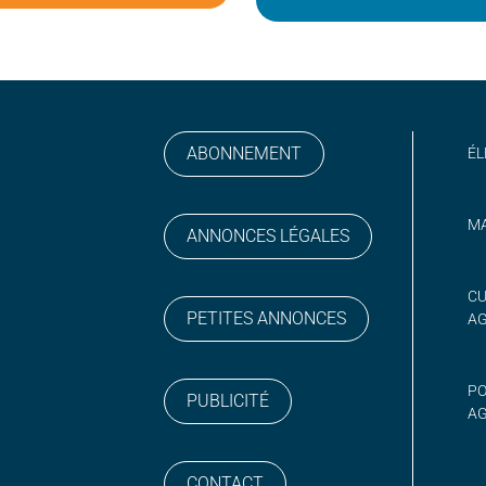
ABONNEMENT
ÉL
MA
ANNONCES LÉGALES
gram
 sur YouTube
CU
PETITES ANNONCES
A
PO
PUBLICITÉ
AG
CONTACT