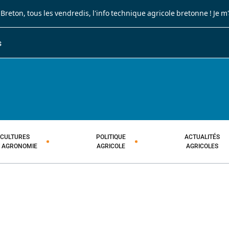
 Breton
, tous les vendredis, l'info technique agricole bretonne !
Je m
S
JOURNAL PAYSAN BRETON
HEBDOMADAIRE TECHNIQUE AGRI
CULTURES
POLITIQUE
ACTUALITÉS
T AGRONOMIE
AGRICOLE
AGRICOLES