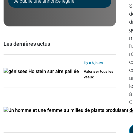
Je publie une annonce légale
S
d
d
g
m
Les dernières actus
l
r
e
Il y a 6 jours
c
Valoriser tous les
veaux
a
l
à
C