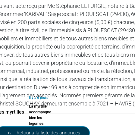
uivant acte reçu par Me Stéphanie LETURGIE, notaire à Bava
énommée ‘KARIVAL’ Siège social : PLOUESCAT (29430), 600 
ivisé en 200 parts sociales de cinq euros (5,00 €) chacune, 
estion, à titre civil, de l’immeuble sis à PLOUESCAT (29430
obiliers et immobiliers et de tous autres biens meubles et 
’acquisition, la propriété ou la copropriété de terrains, d’
énover, de tous autres biens immeubles et de tous biens meu
st, ou pourrait devenir propriétaire ou locataire, d’immeubl
ommercial, industriel, professionnel ou mixte, la réfection,
insi que la réalisation de tous travaux de transformation,
eur destination Durée : 99 ans à compter de son immatricu
 l’agrément des associés. Nommés premiers gérants de l
Il y a 6 jours
hristel SOUCHAY, demeurant ensemble à 7021 – HAVRE (B
La myrtille
accompagne
bien les
légumes
Retour à la liste des annonces