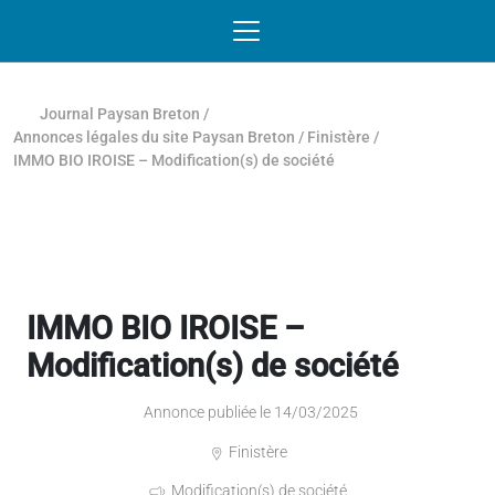
Passer au contenu
NAVIGATION MOBILE
O
NAVIGATION
PRINCIPALE
Journal Paysan Breton
/
Annonces légales du site Paysan Breton
/
Finistère
/
IMMO BIO IROISE – Modification(s) de société
IMMO BIO IROISE –
Modification(s) de société
Annonce publiée le 14/03/2025
Finistère
Modification(s) de société