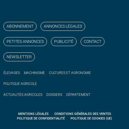
Suivez nos publications avec notre flux RSS
Aimez-nous sur facebook
Retrouvez-nous sur Linkedin
Suivez-nous sur instagram
Regardez-nous sur YouTube
ABONNEMENT
ANNONCES LÉGALES
PETITES ANNONCES
PUBLICITÉ
CONTACT
NEWSLETTER
ÉLEVAGES
MACHINISME
CULTURES ET AGRONOMIE
POLITIQUE
AGRICOLE
ACTUALITÉS
AGRICOLES
DOSSIERS
DÉPARTEMENT
MENTIONS LÉGALES
CONDITIONS GÉNÉRALES DES VENTES
POLITIQUE DE CONFIDENTIALITÉ
POLITIQUE DE COOKIES (UE)