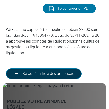
Télécharger en PDF
W&k,sarl au cap. de 2€,le moulin de robien 22800 saint
brandan .Rcs n°949964779. L’ago du 29/11/2024 à 20h
a approuvé les comptes de liquidation,donné quitus de
sa gestion au liquidateur et prononcé la clôture de
liquidation.
Retour à la liste des annonces
PUBLIEZ VOTRE ANNONCE
LÉGALE