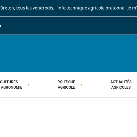
 Breton
, tous les vendredis, l'info technique agricole bretonne !
Je m
S
JOURNAL PAYSAN BRETON
HEBDOMADAIRE TECHNIQUE AGRI
CULTURES
POLITIQUE
ACTUALITÉS
T AGRONOMIE
AGRICOLE
AGRICOLES