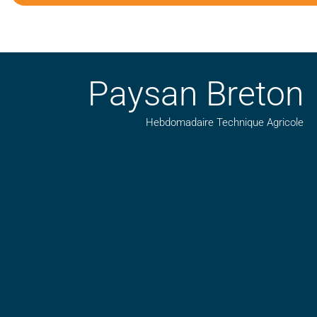
Paysan Breton
Hebdomadaire Technique Agricole
Suivez nos publications avec notre flux RSS
Aimez-nous sur facebook
Retrouvez-nous sur Linkedin
Suivez-nous sur insta
Regardez-nous