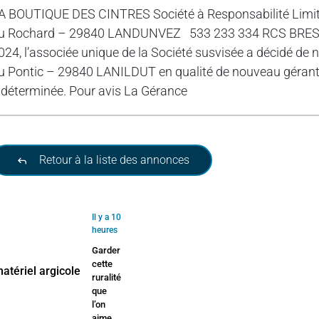
A BOUTIQUE DES CINTRES Société à Responsabilité Limitée
u Rochard – 29840 LANDUNVEZ 533 233 334 RCS BREST A
024, l’associée unique de la Société susvisée a décidé
u Pontic – 29840 LANILDUT en qualité de nouveau gérant
ndéterminée. Pour avis La Gérance
Retour à la liste des annonces
Il y a 10
heures
Garder
cette
ruralité
que
l’on
aime