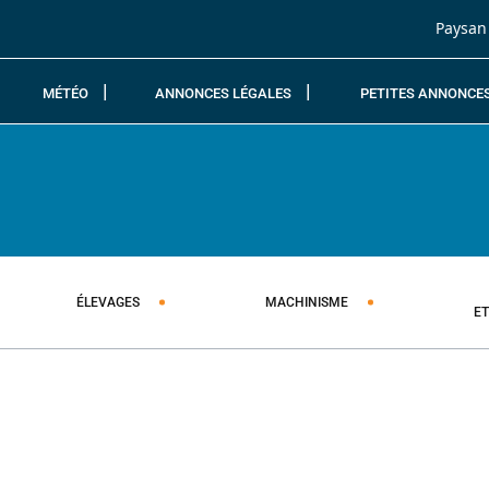
Passer au contenu
Paysan
MÉTÉO
ANNONCES LÉGALES
PETITES ANNONCE
ÉLEVAGES
MACHINISME
E