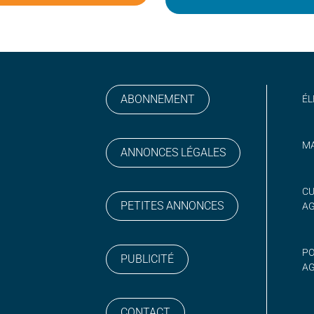
ABONNEMENT
ÉL
MA
ANNONCES LÉGALES
gram
 sur YouTube
CU
PETITES ANNONCES
A
PO
PUBLICITÉ
AG
CONTACT