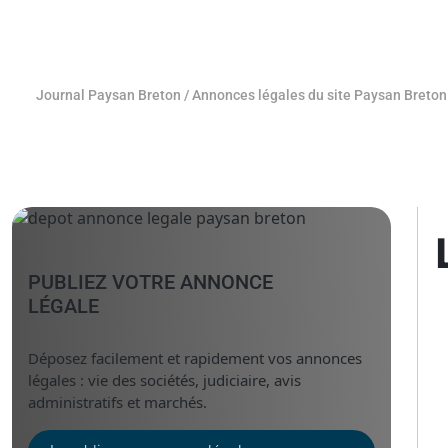
Journal Paysan Breton
/
Annonces légales du site Paysan Breton
PUBLIEZ VOTRE ANNONCE
LÉGALE
Déposez facilement et rapidement vos annonces
légales : vie des sociétés, judiciaire, avis
administratifs et marchés.