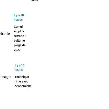
Il y a 10
heures
Cumul
emploi-
retraite :
éviter le
piège de
2027
Il y a 10
heures
Technique
rime avec
économique