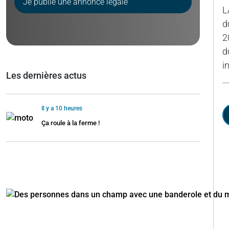
Je publie une annonce légale
L
d
2
d
i
Les dernières actus
Il y a 10 heures
Ça roule à la ferme !