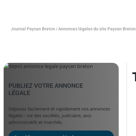
Journal Paysan Breton
/
Annonces légales du site Paysan Breton
PUBLIEZ VOTRE ANNONCE
LÉGALE
Déposez facilement et rapidement vos annonces
légales : vie des sociétés, judiciaire, avis
administratifs et marchés.