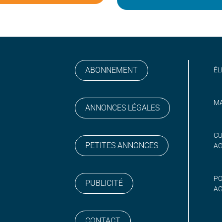
ABONNEMENT
ÉL
MA
ANNONCES LÉGALES
gram
 sur YouTube
CU
PETITES ANNONCES
A
PO
PUBLICITÉ
AG
CONTACT