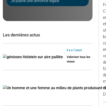
Je publie une annonce légale
F
C
e
e
s
Les dernières actus
b
c
e
Il y a 7 jours
v
Valoriser tous les
veaux
d
f
d
m
c
D