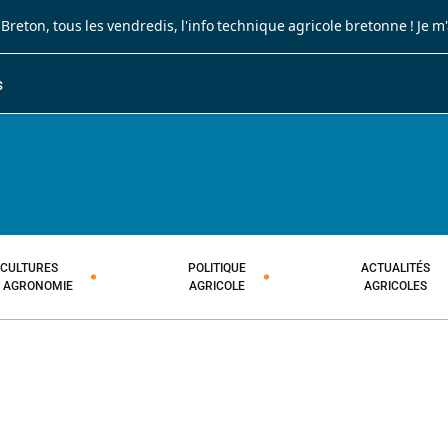
 Breton
, tous les vendredis, l'info technique agricole bretonne !
Je m
S
JOURNAL PAYSAN BRETON
HEBDOMADAIRE TECHNIQUE AGRI
CULTURES
POLITIQUE
ACTUALITÉS
T AGRONOMIE
AGRICOLE
AGRICOLES