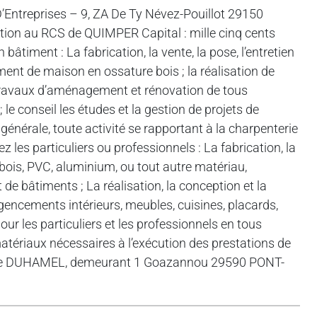
’Entreprises – 9, ZA De Ty Névez-Pouillot 29150
ion au RCS de QUIMPER Capital : mille cinq cents
bâtiment : La fabrication, la vente, la pose, l’entretien
ent de maison en ossature bois ; la réalisation de
e travaux d’aménagement et rénovation de tous
le conseil les études et la gestion de projets de
énérale, toute activité se rapportant à la charpenterie
z les particuliers ou professionnels : La fabrication, la
n bois, PVC, aluminium, ou tout autre matériau,
de bâtiments ; La réalisation, la conception et la
 agencements intérieurs, meubles, cuisines, placards,
ur les particuliers et les professionnels en tous
matériaux nécessaires à l’exécution des prestations de
ence DUHAMEL, demeurant 1 Goazannou 29590 PONT-