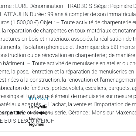
orme : EURL Dénomination : TRADBOIS Siège : Pépinière D
HATEAULIN Durée : 99 ans à compter de son immatriculat
uros (1.500,00 €) Objet : – Toute activité de charpenterie en 
t la réparation de charpentes en toux matériaux et notamm
tructures en bois et matériaux associés, la réalisation d
âtiments, l’isolation phonique et thermique des bâtiments ; 
onstruction ou de rénovation en charpenterie ; de manière g
n bâtiment. – Toute activité de menuiserie en atelier ou che
ente, la pose, l’entretien et la réparation de menuiseries e
estinées à la construction, la rénovation et l’aménagement 
abrication de fenêtres, portes, volets, escaliers, parquets,
ressings et tout autre élément de menuiserie sur mesure po
Il y a 7 jours
atériaux adaptés. – L’achat, la vente et l’importation de 
La myrtille
harpenterie et de menuiserie. Gérance : Monsieur Max
accompagne
bien les
E-BUIS-LÈSQUIMERCH
légumes