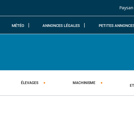
Passer au contenu
Paysan
MÉTÉO
ANNONCES LÉGALES
PETITES ANNONCE
ÉLEVAGES
MACHINISME
E