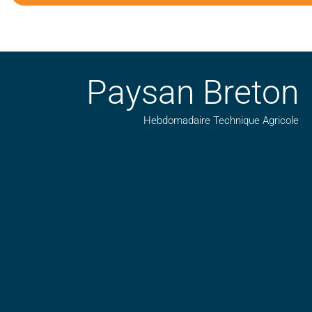
Paysan Breton
Hebdomadaire Technique Agricole
Suivez nos publications avec notre flux RSS
Aimez-nous sur facebook
Retrouvez-nous sur Linkedin
Suivez-nous sur insta
Regardez-nous