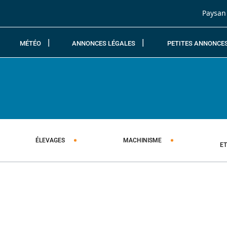
Passer au contenu
Paysan
MÉTÉO
ANNONCES LÉGALES
PETITES ANNONCE
ÉLEVAGES
MACHINISME
E