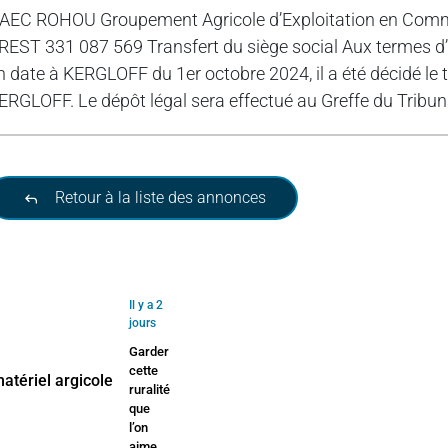
AEC ROHOU Groupement Agricole d’Exploitation en Comm
REST 331 087 569 Transfert du siège social Aux termes d’
n date à KERGLOFF du 1er octobre 2024, il a été décidé le 
ERGLOFF. Le dépôt légal sera effectué au Greffe du Tribu
Retour à la liste des annonces
Il y a 2
jours
Garder
cette
ruralité
que
l’on
aime