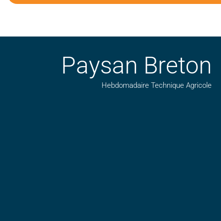
Paysan Breton
Hebdomadaire Technique Agricole
Suivez nos publications avec notre flux RSS
Aimez-nous sur facebook
Retrouvez-nous sur Linkedin
Suivez-nous sur insta
Regardez-nous