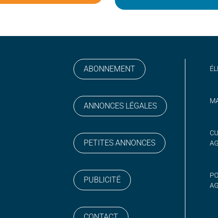
ABONNEMENT
ÉL
MA
ANNONCES LÉGALES
gram
 sur YouTube
CU
PETITES ANNONCES
A
PO
PUBLICITÉ
AG
CONTACT