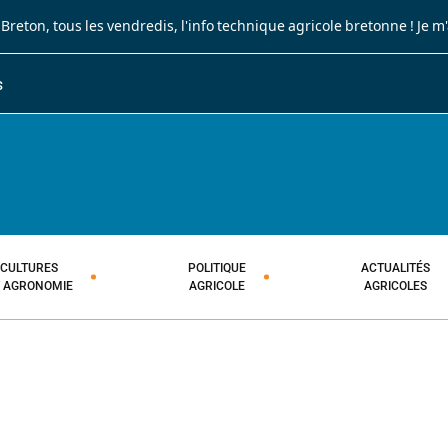
 Breton
, tous les vendredis, l'info technique agricole bretonne !
Je m
S
JOURNAL PAYSAN BRETON
HEBDOMADAIRE TECHNIQUE AGRI
CULTURES
POLITIQUE
ACTUALITÉS
T AGRONOMIE
AGRICOLE
AGRICOLES