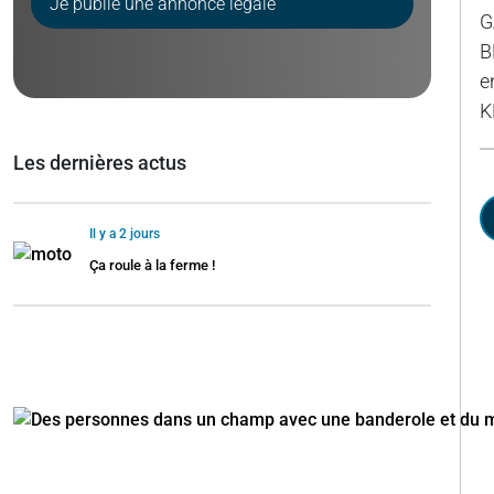
Je publie une annonce légale
G
B
e
K
Les dernières actus
Il y a 2 jours
Ça roule à la ferme !