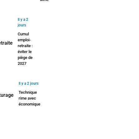
Il y a 2
jours
Cumul
emploi-
retraite :
éviter le
piège de
2027
Il y a 2 jours
Technique
rime avec
économique