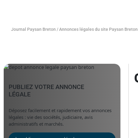
Journal Paysan Breton
/
Annonces légales du site Paysan Breton
PUBLIEZ VOTRE ANNONCE
LÉGALE
Déposez facilement et rapidement vos annonces
légales : vie des sociétés, judiciaire, avis
administratifs et marchés.