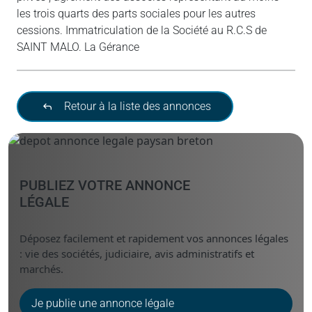
les trois quarts des parts sociales pour les autres
cessions. Immatriculation de la Société au R.C.S de
SAINT MALO. La Gérance
Retour à la liste des annonces
PUBLIEZ VOTRE ANNONCE
LÉGALE
Déposez facilement et rapidement vos annonces légales
: vie des sociétés, judiciaire, avis administratifs et
marchés.
Je publie une annonce légale