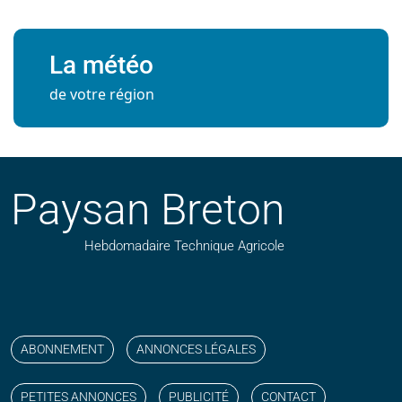
La météo
de votre région
Paysan Breton
Hebdomadaire Technique Agricole
Suivez nos publications avec notre flux RSS
Aimez-nous sur facebook
Retrouvez-nous sur Linkedin
Suivez-nous sur instagram
Regardez-nous sur YouTube
ABONNEMENT
ANNONCES LÉGALES
PETITES ANNONCES
PUBLICITÉ
CONTACT