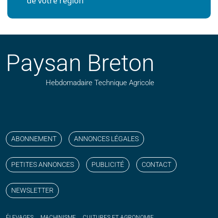
de votre région
Paysan Breton
Hebdomadaire Technique Agricole
Suivez nos publications avec notre flux RSS
Aimez-nous sur facebook
Retrouvez-nous sur Linkedin
Suivez-nous sur instagram
Regardez-nous sur YouTube
ABONNEMENT
ANNONCES LÉGALES
PETITES ANNONCES
PUBLICITÉ
CONTACT
NEWSLETTER
ÉLEVAGES
MACHINISME
CULTURES ET AGRONOMIE