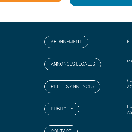
ABONNEMENT
ÉL
MA
ANNONCES LÉGALES
gram
 sur YouTube
CU
PETITES ANNONCES
A
PO
PUBLICITÉ
AG
CONTACT