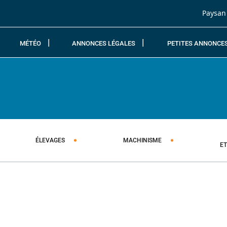
Passer au contenu
Paysan
MÉTÉO
ANNONCES LÉGALES
PETITES ANNONCE
ÉLEVAGES
MACHINISME
E