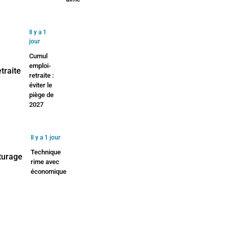
Il y a 1
jour
Cumul
emploi-
retraite :
éviter le
piège de
2027
Il y a 1 jour
Technique
rime avec
économique