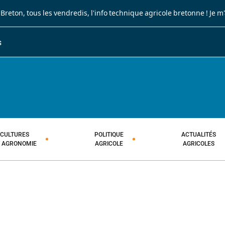
 Breton
, tous les vendredis, l'info technique agricole bretonne !
Je m
S
JOURNAL PAYSAN BRETON
HEBDOMADAIRE TECHNIQUE AGRI
CULTURES
POLITIQUE
ACTUALITÉS
T AGRONOMIE
AGRICOLE
AGRICOLES