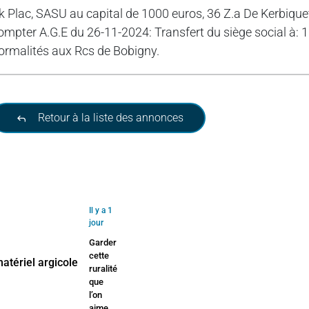
k Plac, SASU au capital de 1000 euros, 36 Z.a De Kerbiqu
ompter A.G.E du 26-11-2024: Transfert du siège social à:
ormalités aux Rcs de Bobigny.
Retour à la liste des annonces
Il y a 1
jour
Garder
cette
ruralité
que
l’on
aime