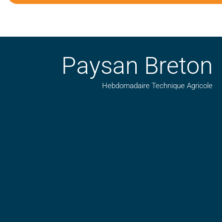
Paysan Breton
Hebdomadaire Technique Agricole
Suivez nos publications avec notre flux RSS
Aimez-nous sur facebook
Retrouvez-nous sur Linkedin
Suivez-nous sur insta
Regardez-nous