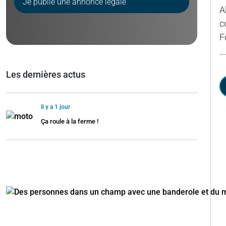
Je publie une annonce légale
A
c
F
Les dernières actus
Il y a 1 jour
Ça roule à la ferme !