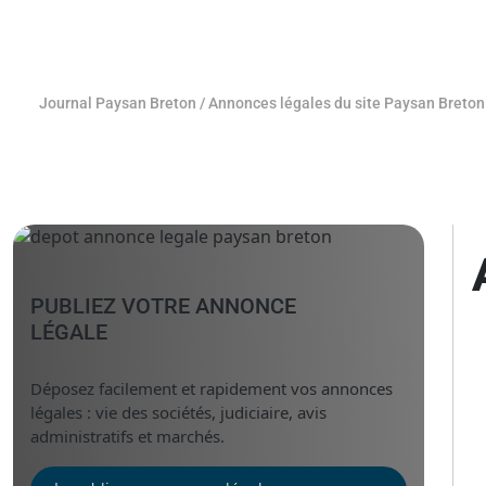
Journal Paysan Breton
/
Annonces légales du site Paysan Breton
PUBLIEZ VOTRE ANNONCE
LÉGALE
Déposez facilement et rapidement vos annonces
légales : vie des sociétés, judiciaire, avis
administratifs et marchés.