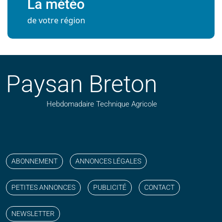
La météo
de votre région
Paysan Breton
Hebdomadaire Technique Agricole
Suivez nos publications avec notre flux RSS
Aimez-nous sur facebook
Retrouvez-nous sur Linkedin
Suivez-nous sur instagram
Regardez-nous sur YouTube
ABONNEMENT
ANNONCES LÉGALES
PETITES ANNONCES
PUBLICITÉ
CONTACT
NEWSLETTER