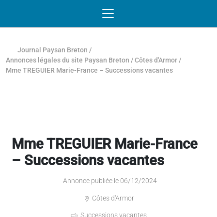
Passer au contenu
NAVIGATION MOBILE
O
NAVIGATION
PRINCIPALE
Journal Paysan Breton
/
Annonces légales du site Paysan Breton
/
Côtes d'Armor
/
Mme TREGUIER Marie-France – Successions vacantes
Mme TREGUIER Marie-France
– Successions vacantes
Annonce publiée le 06/12/2024
Côtes d'Armor
Successions vacantes