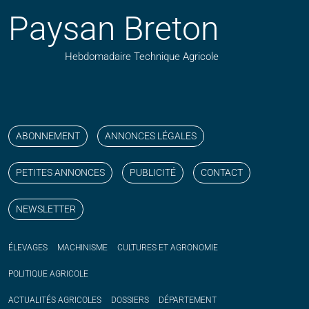
Paysan Breton
Hebdomadaire Technique Agricole
Suivez nos publications avec notre flux RSS
Aimez-nous sur facebook
Retrouvez-nous sur Linkedin
Suivez-nous sur instagram
Regardez-nous sur YouTube
ABONNEMENT
ANNONCES LÉGALES
PETITES ANNONCES
PUBLICITÉ
CONTACT
NEWSLETTER
ÉLEVAGES
MACHINISME
CULTURES ET AGRONOMIE
POLITIQUE
AGRICOLE
ACTUALITÉS
AGRICOLES
DOSSIERS
DÉPARTEMENT