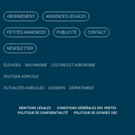
Suivez nos publications avec notre flux RSS
Aimez-nous sur facebook
Retrouvez-nous sur Linkedin
Suivez-nous sur instagram
Regardez-nous sur YouTube
ABONNEMENT
ANNONCES LÉGALES
PETITES ANNONCES
PUBLICITÉ
CONTACT
NEWSLETTER
ÉLEVAGES
MACHINISME
CULTURES ET AGRONOMIE
POLITIQUE
AGRICOLE
ACTUALITÉS
AGRICOLES
DOSSIERS
DÉPARTEMENT
MENTIONS LÉGALES
CONDITIONS GÉNÉRALES DES VENTES
POLITIQUE DE CONFIDENTIALITÉ
POLITIQUE DE COOKIES (UE)