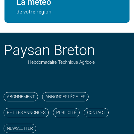
La météo
de votre région
Paysan Breton
Hebdomadaire Technique Agricole
Suivez nos publications avec notre flux RSS
Aimez-nous sur facebook
Retrouvez-nous sur Linkedin
Suivez-nous sur instagram
Regardez-nous sur YouTube
ABONNEMENT
ANNONCES LÉGALES
PETITES ANNONCES
PUBLICITÉ
CONTACT
NEWSLETTER