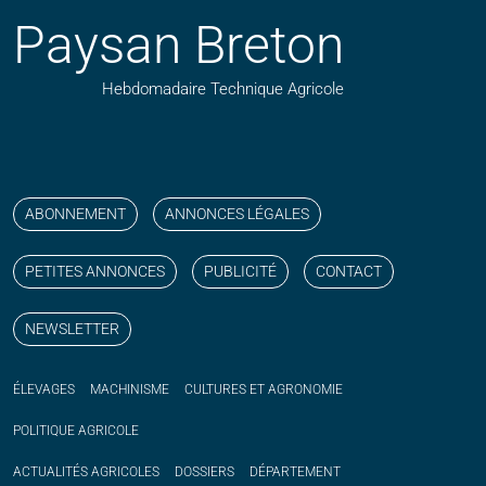
Paysan Breton
Hebdomadaire Technique Agricole
Suivez nos publications avec notre flux RSS
Aimez-nous sur facebook
Retrouvez-nous sur Linkedin
Suivez-nous sur instagram
Regardez-nous sur YouTube
ABONNEMENT
ANNONCES LÉGALES
PETITES ANNONCES
PUBLICITÉ
CONTACT
NEWSLETTER
ÉLEVAGES
MACHINISME
CULTURES ET AGRONOMIE
POLITIQUE
AGRICOLE
ACTUALITÉS
AGRICOLES
DOSSIERS
DÉPARTEMENT