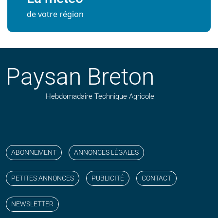
de votre région
Paysan Breton
Hebdomadaire Technique Agricole
Suivez nos publications avec notre flux RSS
Aimez-nous sur facebook
Retrouvez-nous sur Linkedin
Suivez-nous sur instagram
Regardez-nous sur YouTube
ABONNEMENT
ANNONCES LÉGALES
PETITES ANNONCES
PUBLICITÉ
CONTACT
NEWSLETTER