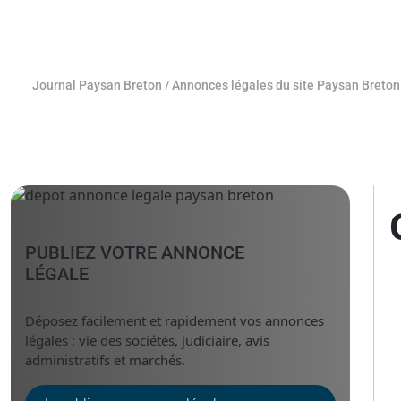
Journal Paysan Breton
/
Annonces légales du site Paysan Breton
PUBLIEZ VOTRE ANNONCE
LÉGALE
Déposez facilement et rapidement vos annonces
légales : vie des sociétés, judiciaire, avis
administratifs et marchés.