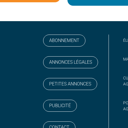
ABONNEMENT
ÉL
MA
ANNONCES LÉGALES
gram
 sur YouTube
CU
PETITES ANNONCES
A
PO
PUBLICITÉ
AG
CONTACT