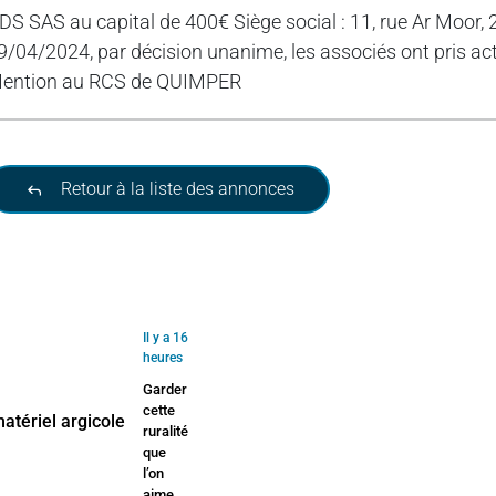
DS SAS au capital de 400€ Siège social : 11, rue Ar Mo
9/04/2024, par décision unanime, les associés ont pris ac
ention au RCS de QUIMPER
Retour à la liste des annonces
Il y a 16
heures
Garder
cette
ruralité
que
l’on
aime