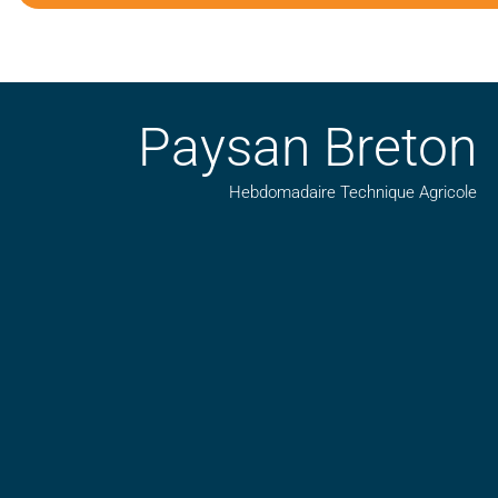
Paysan Breton
Hebdomadaire Technique Agricole
Suivez nos publications avec notre flux RSS
Aimez-nous sur facebook
Retrouvez-nous sur Linkedin
Suivez-nous sur insta
Regardez-nous