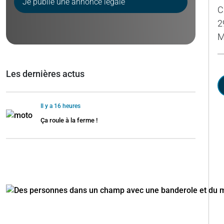
Je publie une annonce légale
C
2
M
Les dernières actus
Il y a 16 heures
Ça roule à la ferme !