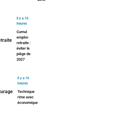
Il y a 16
heures
Cumul
emploi-
retraite :
éviter le
piège de
2027
Il y a 16
heures
Technique
rime avec
économique