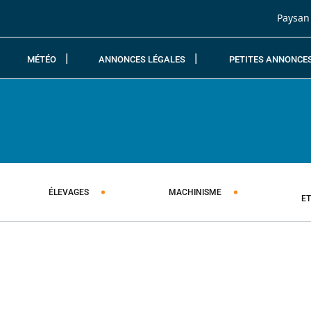
Passer au contenu
Paysan
MÉTÉO
ANNONCES LÉGALES
PETITES ANNONCE
ÉLEVAGES
MACHINISME
E