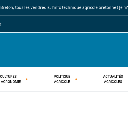
 Breton
, tous les vendredis, l'info technique agricole bretonne !
Je m
S
JOURNAL PAYSAN BRETON
HEBDOMADAIRE TECHNIQUE AGRI
CULTURES
POLITIQUE
ACTUALITÉS
T AGRONOMIE
AGRICOLE
AGRICOLES