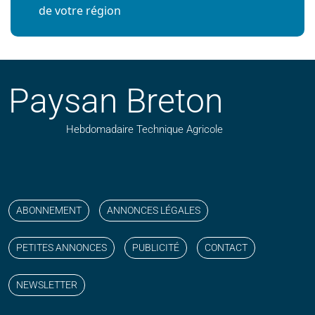
de votre région
Paysan Breton
Hebdomadaire Technique Agricole
Suivez nos publications avec notre flux RSS
Aimez-nous sur facebook
Retrouvez-nous sur Linkedin
Suivez-nous sur instagram
Regardez-nous sur YouTube
ABONNEMENT
ANNONCES LÉGALES
PETITES ANNONCES
PUBLICITÉ
CONTACT
NEWSLETTER