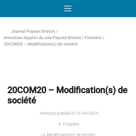
Passer au contenu
NAVIGATION MOBILE
O
NAVIGATION
PRINCIPALE
Journal Paysan Breton
/
Annonces légales du site Paysan Breton
/
Finistère
/
20COM20 – Modification(s) de société
20COM20 – Modification(s) de
société
Annonce publiée le 12/04/2024
Finistère
Modification(s) de société