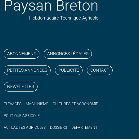
Paysan Breton
Hebdomadaire Technique Agricole
Suivez nos publications avec notre flux RSS
Aimez-nous sur facebook
Retrouvez-nous sur Linkedin
Suivez-nous sur instagram
Regardez-nous sur YouTube
ABONNEMENT
ANNONCES LÉGALES
PETITES ANNONCES
PUBLICITÉ
CONTACT
NEWSLETTER
ÉLEVAGES
MACHINISME
CULTURES ET AGRONOMIE
POLITIQUE
AGRICOLE
ACTUALITÉS
AGRICOLES
DOSSIERS
DÉPARTEMENT