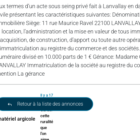
ux termes d’un acte sous seing privé fait à Lanvallay en da
ivile présentant les caractéristiques suivantes: Dénomina
mmobilière Siège: 11 rue Maurice Ravel 22100 LANVALLAY Obj
a location, l’administration et la mise en valeur de tous im
’acquisition, de construction, d’apport ou toute autre opér
’immatriculation au registre du commerce et des sociétés.
uméraire divisé en 10.000 parts de 1 € Gérance: Madame 
ANVALLAY Immatriculation de la société au registre du co
ention La gérance
Il y a 17
heures
Retour à la liste des annonces
Garder
cette
ruralité
que
l’on
aime