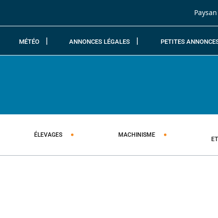
Passer au contenu
Paysan
MÉTÉO
ANNONCES LÉGALES
PETITES ANNONCE
ÉLEVAGES
MACHINISME
E