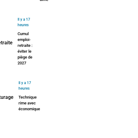
Il y a 17
heures
Cumul
emploi-
retraite :
éviter le
piège de
2027
Il y a 17
heures
Technique
rime avec
économique