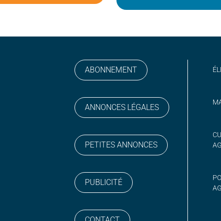
ABONNEMENT
ÉL
MA
ANNONCES LÉGALES
gram
 sur YouTube
CU
PETITES ANNONCES
A
PO
PUBLICITÉ
AG
CONTACT