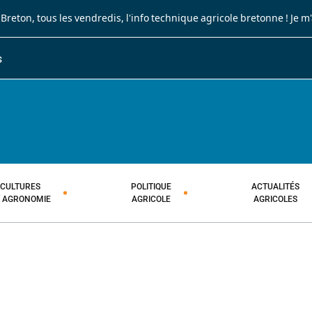
 Breton
, tous les vendredis, l'info technique agricole bretonne !
Je m
S
JOURNAL PAYSAN BRETON
HEBDOMADAIRE TECHNIQUE AGRI
CULTURES
POLITIQUE
ACTUALITÉS
T AGRONOMIE
AGRICOLE
AGRICOLES