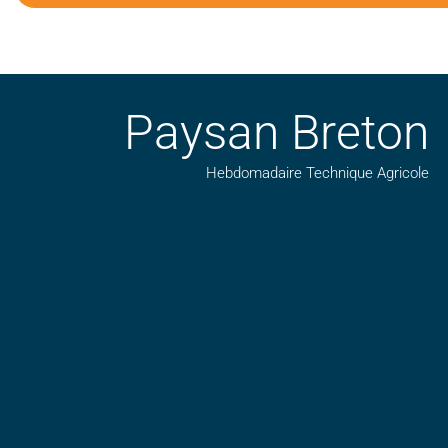
Paysan Breton
Hebdomadaire Technique Agricole
Suivez nos publications avec notre flux RSS
Aimez-nous sur facebook
Retrouvez-nous sur Linkedin
Suivez-nous sur insta
Regardez-nous