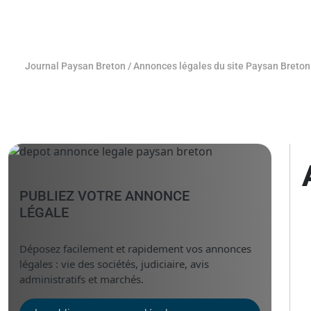
Journal Paysan Breton
/
Annonces légales du site Paysan Breton
PUBLIEZ VOTRE ANNONCE
LÉGALE
Déposez facilement et rapidement vos annonces
légales : vie des sociétés, judiciaire, avis
administratifs et marchés.