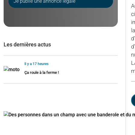
Je publie une annonce légale
A
c
i
l
d
Les dernières actus
d
n
L
Il y a 17 heures
m
Ça roule à la ferme !