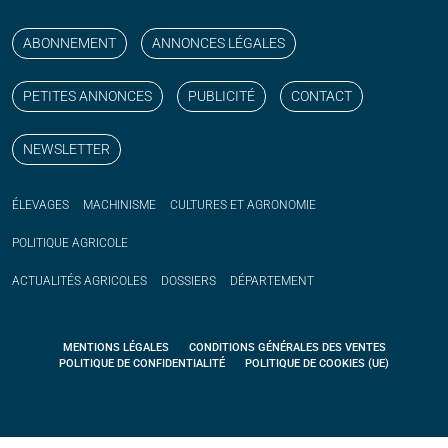
Suivez nos publications avec notre flux RSS
Aimez-nous sur facebook
Retrouvez-nous sur Linkedin
Suivez-nous sur instagram
Regardez-nous sur YouTube
ABONNEMENT
ANNONCES LÉGALES
PETITES ANNONCES
PUBLICITÉ
CONTACT
NEWSLETTER
ÉLEVAGES
MACHINISME
CULTURES ET AGRONOMIE
POLITIQUE
AGRICOLE
ACTUALITÉS
AGRICOLES
DOSSIERS
DÉPARTEMENT
MENTIONS LÉGALES
CONDITIONS GÉNÉRALES DES VENTES
POLITIQUE DE CONFIDENTIALITÉ
POLITIQUE DE COOKIES (UE)