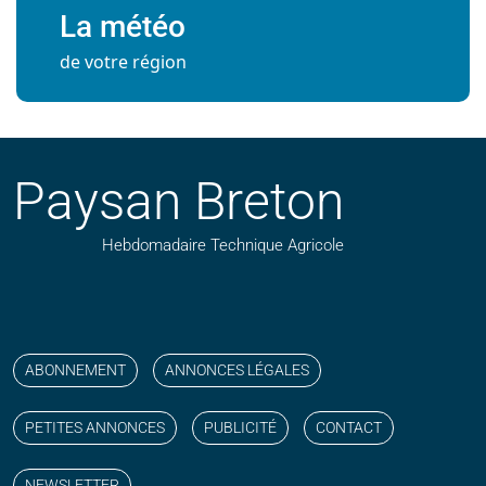
La météo
de votre région
Paysan Breton
Hebdomadaire Technique Agricole
Suivez nos publications avec notre flux RSS
Aimez-nous sur facebook
Retrouvez-nous sur Linkedin
Suivez-nous sur instagram
Regardez-nous sur YouTube
ABONNEMENT
ANNONCES LÉGALES
PETITES ANNONCES
PUBLICITÉ
CONTACT
NEWSLETTER