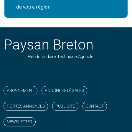
de votre région
Paysan Breton
Hebdomadaire Technique Agricole
Suivez nos publications avec notre flux RSS
Aimez-nous sur facebook
Retrouvez-nous sur Linkedin
Suivez-nous sur instagram
Regardez-nous sur YouTube
ABONNEMENT
ANNONCES LÉGALES
PETITES ANNONCES
PUBLICITÉ
CONTACT
NEWSLETTER