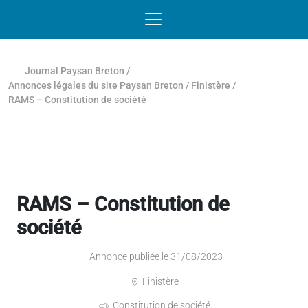
Passer au contenu
NAVIGATION MOBILE
O
NAVIGATION
PRINCIPALE
Journal Paysan Breton
/
Annonces légales du site Paysan Breton
/
Finistère
/
RAMS – Constitution de société
RAMS – Constitution de
société
Annonce publiée le 31/08/2023
Finistère
Constitution de société