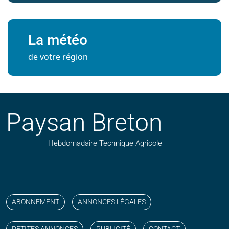
La météo
de votre région
Paysan Breton
Hebdomadaire Technique Agricole
Suivez nos publications avec notre flux RSS
Aimez-nous sur facebook
Retrouvez-nous sur Linkedin
Suivez-nous sur instagram
Regardez-nous sur YouTube
ABONNEMENT
ANNONCES LÉGALES
PETITES ANNONCES
PUBLICITÉ
CONTACT