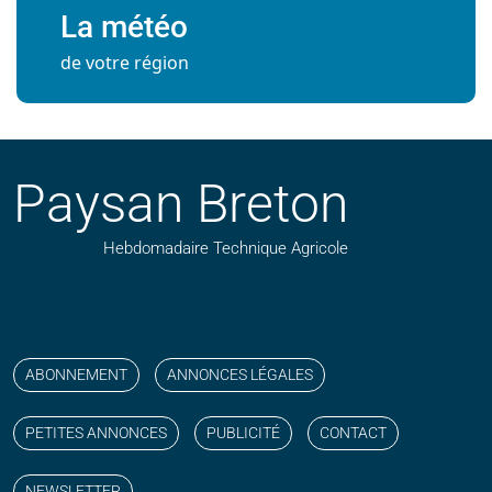
La météo
de votre région
Paysan Breton
Hebdomadaire Technique Agricole
Suivez nos publications avec notre flux RSS
Aimez-nous sur facebook
Retrouvez-nous sur Linkedin
Suivez-nous sur instagram
Regardez-nous sur YouTube
ABONNEMENT
ANNONCES LÉGALES
PETITES ANNONCES
PUBLICITÉ
CONTACT
NEWSLETTER